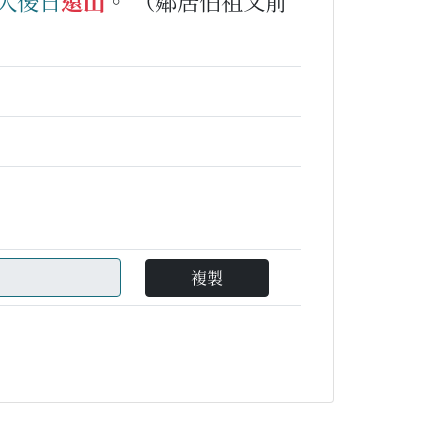
大後日
還山
。
（鄰居伯祖父前
複製