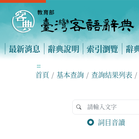
最新消息
辭典說明
索引瀏覽
辭
:::
首頁
基本查詢
查詢結果列表
詞目音讀