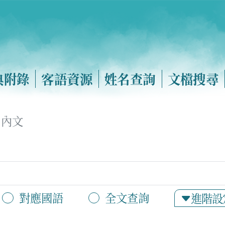
典附錄
客語資源
姓名查詢
文檔搜尋
內文
對應國語
全文查詢
進階設