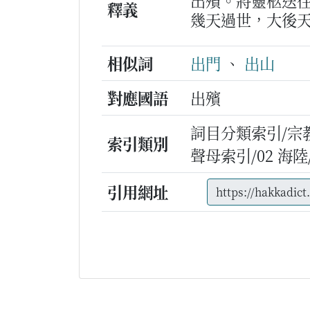
出殯。將靈柩送
釋義
幾天過世，大後
相似詞
出門
、
出山
對應國語
出殯
詞目分類索引/宗
索引類別
聲母索引/02 海陸/v
引用網址