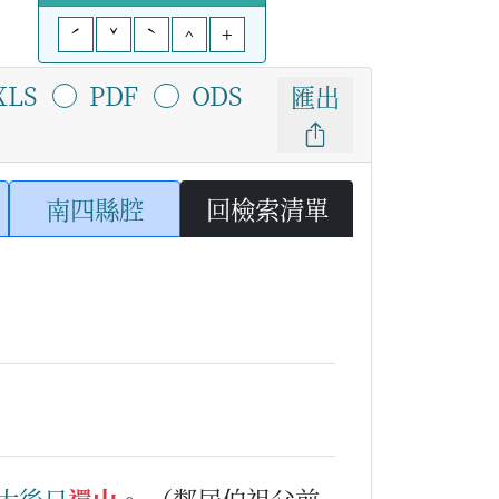
ˊ
ˇ
ˋ
^
+
XLS
PDF
ODS
匯出
南四縣腔
回檢索清單