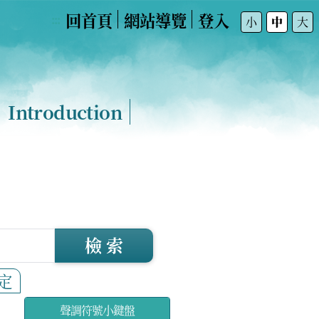
回首頁
網站導覽
登入
:::
小
中
大
Introduction
檢 索
定
聲調符號小鍵盤