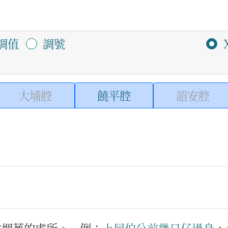
調值
調號
大埔腔
饒平腔
詔安腔