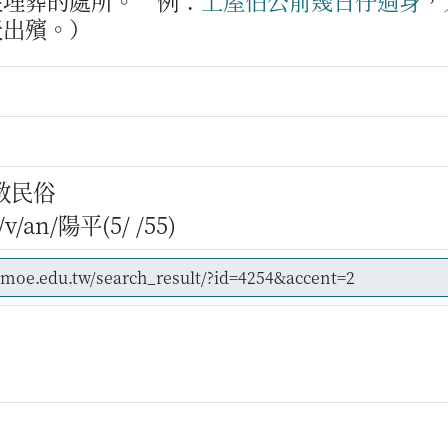
往埋葬的處所。
例：
上屋
伯公
前幾日
仔
過身
，
天出殯。）
教民俗
/an/陽平(5/ /55)