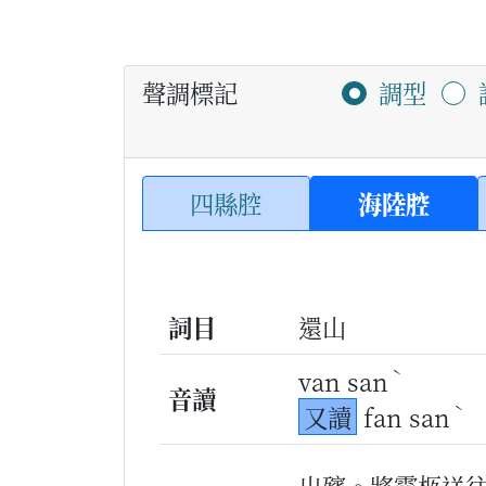
聲調標記
調型
四縣腔
海陸腔
詞目
還山
ˋ
van san
音讀
ˋ
又讀
fan san