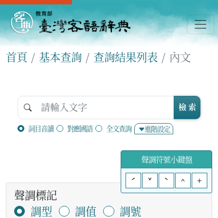
首頁
基本查詢
查詢結果列表
內文
檢 索
詞目音讀
對應國語
全文查詢
進階設定
聲調符號小鍵盤
ˊ
ˇ
ˋ
^
+
聲調標記
調型
調值
調號