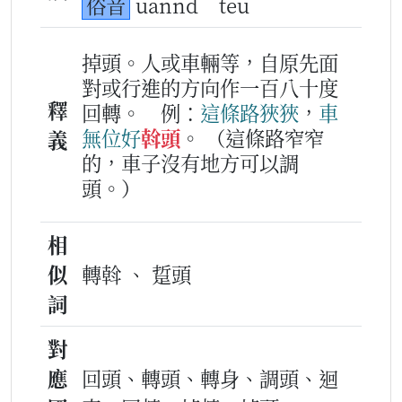
俗音
uannd
teu
掉頭。人或車輛等，自原先面
對或行進的方向作一百八十度
釋
回轉。
例：
這條路
狹狹
，
車
無
位
好
斡頭
。
（這條路窄窄
義
的，車子沒有地方可以調
頭。）
相
似
轉斡 、 踅頭
詞
對
應
回頭、轉頭、轉身、調頭、迴