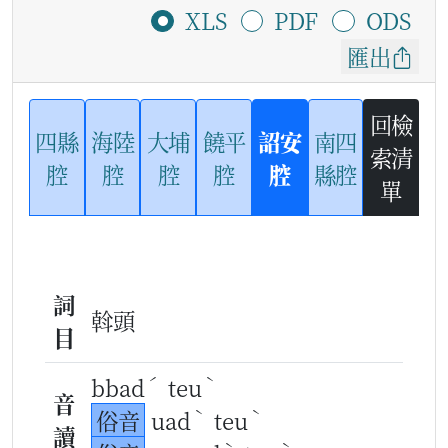
XLS
PDF
ODS
匯出
回檢
四縣
海陸
大埔
饒平
詔安
南四
索清
腔
腔
腔
腔
腔
縣腔
單
詞
斡頭
目
ˊ
ˋ
bbad
teu
音
ˋ
ˋ
俗音
uad
teu
讀
ˋ
ˋ