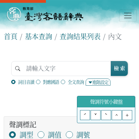
首頁
基本查詢
查詢結果列表
內文
檢 索
詞目音讀
對應國語
全文查詢
進階設定
聲調符號小鍵盤
ˊ
ˇ
ˋ
^
+
聲調標記
調型
調值
調號