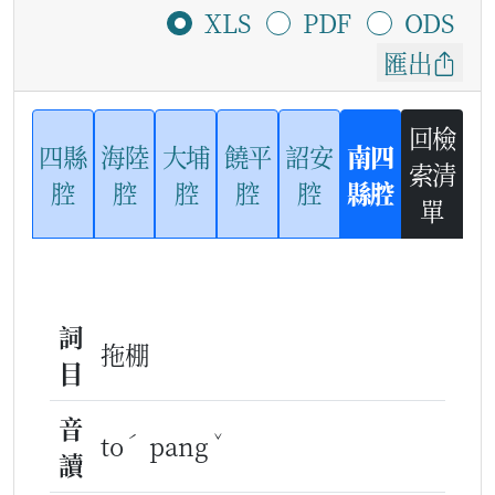
XLS
PDF
ODS
匯出
回檢
四縣
海陸
大埔
饒平
詔安
南四
索清
腔
腔
腔
腔
腔
縣腔
單
詞
拖棚
目
音
ˊ
ˇ
to
pang
讀