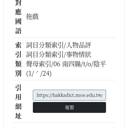
對
應
拖戲
國
語
索
詞目分類索引/人物品評
引
詞目分類索引/事物情狀
類
聲母索引/06 南四縣/t/o/陰平
別
(1/ˊ/24)
引
用
網
複製
址