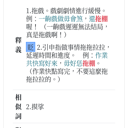
1.拖戲。戲劇劇情進行緩慢。
例：
一
齣
戲
做
毋會
煞
，
還
拖棚
喔！
（一齣戲遲遲無法結局，
真是拖戲啊！）
釋
貶
2.引申指做事情拖拖拉拉，
義
延遲時間和進度。
例：
作業
共快
寫
好
來
，
毋好
恁
拖棚
。
（作業快點寫完，不要這麼拖
拖拉拉的。）
相
似
2.摸挲
詞