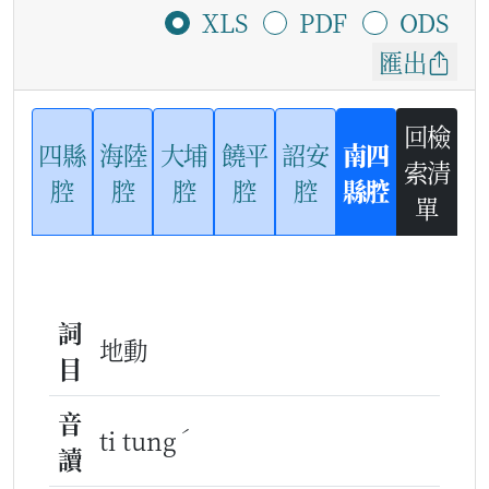
XLS
PDF
ODS
匯出
回檢
四縣
海陸
大埔
饒平
詔安
南四
索清
腔
腔
腔
腔
腔
縣腔
單
詞
地動
目
音
ˊ
ti tung
讀