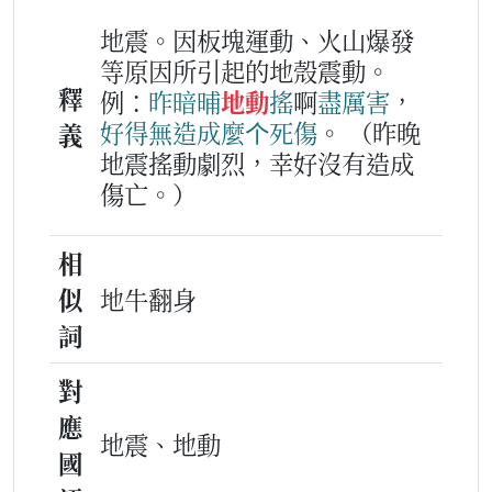
地震。因板塊運動、火山爆發
等原因所引起的地殼震動。
釋
例：
昨暗晡
地動
搖
啊
盡厲害
，
好得
無
造成
麼个
死
傷
。
（昨晚
義
地震搖動劇烈，幸好沒有造成
傷亡。）
相
似
地牛翻身
詞
對
應
地震、地動
國