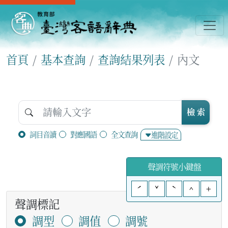
首頁
基本查詢
查詢結果列表
內文
檢 索
詞目音讀
對應國語
全文查詢
進階設定
聲調符號小鍵盤
ˊ
ˇ
ˋ
^
+
聲調標記
調型
調值
調號