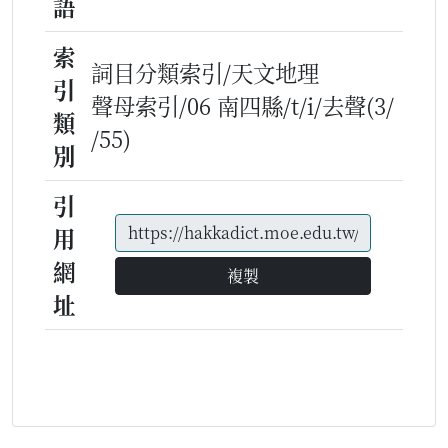
語
索
詞目分類索引/天文地理
引
聲母索引/06 南四縣/t/i/去聲(3/
類
/55)
別
引
用
網
複製
址