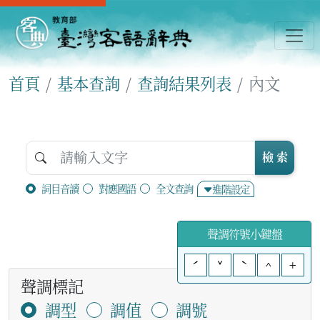
首頁
基本查詢
查詢結果列表
內文
檢 索
詞目音讀
對應國語
全文查詢
進階設定
聲調符號小鍵盤
ˊ
ˇ
ˋ
^
+
聲調標記
調型
調值
調號