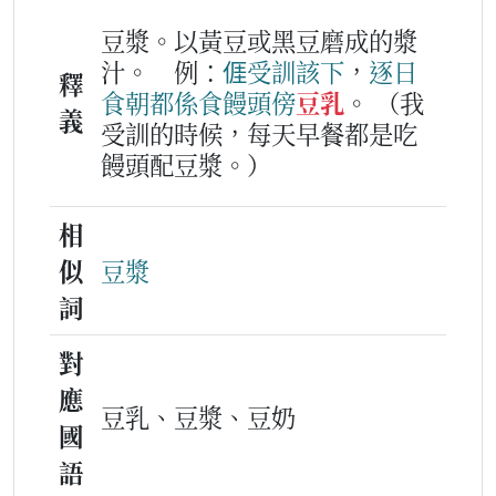
豆漿。以黃豆或黑豆磨成的漿
汁。
例：
𠊎
受訓
該下
，
逐日
釋
食朝
都係
食
饅頭
傍
豆乳
。
（我
義
受訓的時候，每天早餐都是吃
饅頭配豆漿。）
相
似
豆漿
詞
對
應
豆乳、豆漿、豆奶
國
語