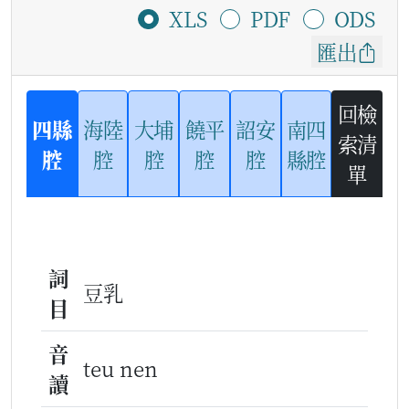
XLS
PDF
ODS
匯出
回檢
四縣
海陸
大埔
饒平
詔安
南四
索清
腔
腔
腔
腔
腔
縣腔
單
詞
豆乳
目
音
teu nen
讀