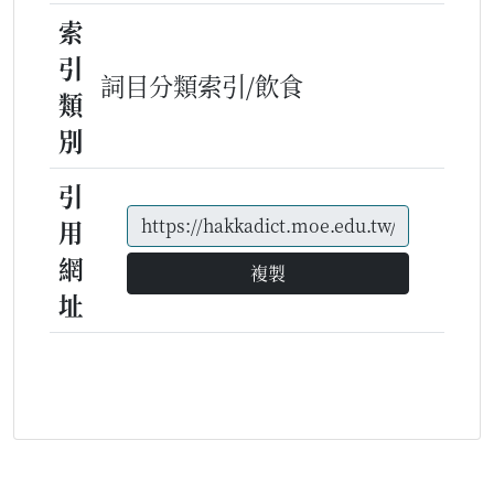
索
引
詞目分類索引/飲食
類
別
引
用
網
複製
址