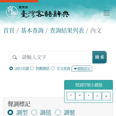
首頁
基本查詢
查詢結果列表
內文
檢 索
詞目音讀
對應國語
全文查詢
進階設定
聲調符號小鍵盤
ˊ
ˇ
ˋ
^
+
聲調標記
調型
調值
調號