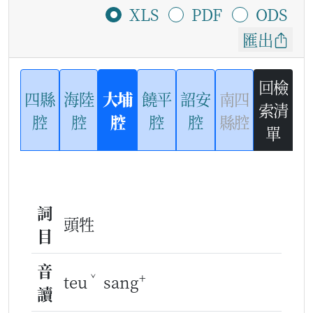
XLS
PDF
ODS
匯出
回檢
四縣
海陸
大埔
饒平
詔安
南四
索清
腔
腔
腔
腔
腔
縣腔
單
詞
頭牲
目
音
ˇ
+
teu
sang
讀