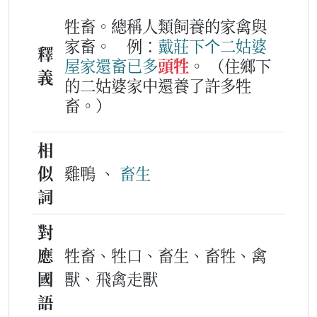
牲畜。總稱人類飼養的家禽與
家畜。
例：
戴
莊下
个
二
姑婆
釋
屋家
還
畜
已
多
頭牲
。
（住鄉下
義
的二姑婆家中還養了許多牲
畜。）
相
似
雞鴨 、
畜生
詞
對
應
牲畜、牲口、畜生、畜牲、禽
國
獸、飛禽走獸
語