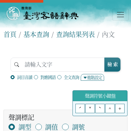
首頁
基本查詢
查詢結果列表
內文
檢 索
詞目音讀
對應國語
全文查詢
進階設定
聲調符號小鍵盤
ˊ
ˇ
ˋ
^
+
聲調標記
調型
調值
調號