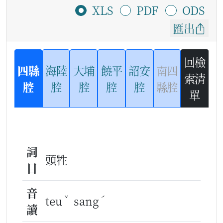
XLS
PDF
ODS
匯出
回檢
四縣
海陸
大埔
饒平
詔安
南四
索清
腔
腔
腔
腔
腔
縣腔
單
詞
頭牲
目
音
ˇ
ˊ
teu
sang
讀