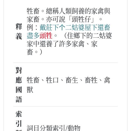
牲畜。總稱人類飼養的家禽與
家畜。亦可說「頭牲仔」。
釋
例：
戴
莊下
个
二
姑婆
屋下
還
畜
盡多
頭牲
。
（住鄉下的二姑婆
義
家中還養了許多家禽、家
畜。）
對
應
牲畜、牲口、畜生、畜牲、禽
國
獸
語
索
引
詞目分類索引/動物