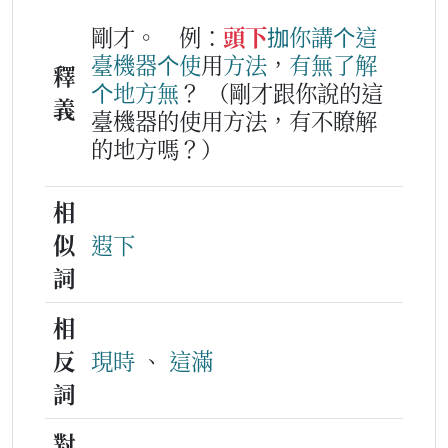
剛才。
例：
頭下
拁
你
講
个
這
臺
機器
个
使
用
方法
，
有無
了解
釋
个
地方
無
？
（剛才跟你說的這
義
臺機器的使用方法，有不瞭解
的地方嗎？）
相
似
遐下
詞
相
反
現時
、
這滿
詞
對