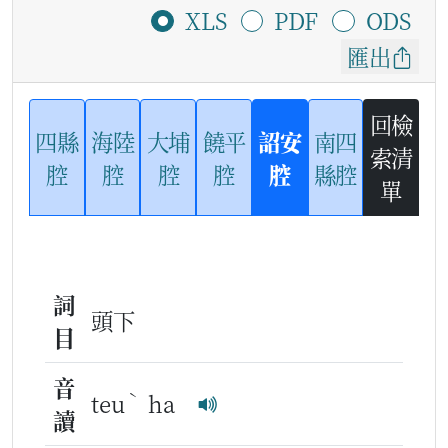
XLS
PDF
ODS
匯出
回檢
四縣
海陸
大埔
饒平
詔安
南四
索清
腔
腔
腔
腔
腔
縣腔
單
詞
頭下
目
音
ˋ
teu
ha
讀