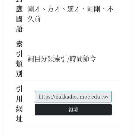
應
剛才、方才、適才、剛剛、不
國
久前
語
索
引
詞目分類索引/時間節令
類
別
引
用
網
複製
址