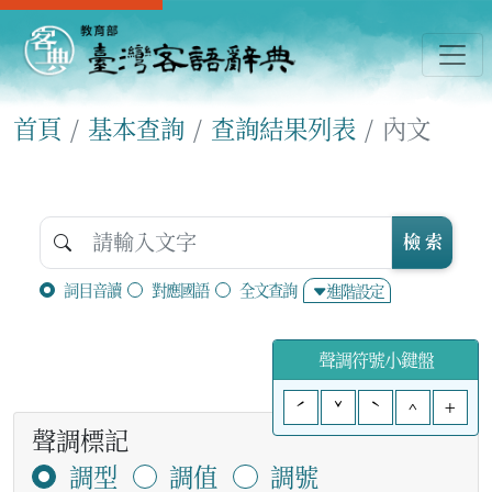
首頁
基本查詢
查詢結果列表
內文
檢 索
詞目音讀
對應國語
全文查詢
進階設定
聲調符號小鍵盤
ˊ
ˇ
ˋ
^
+
聲調標記
調型
調值
調號