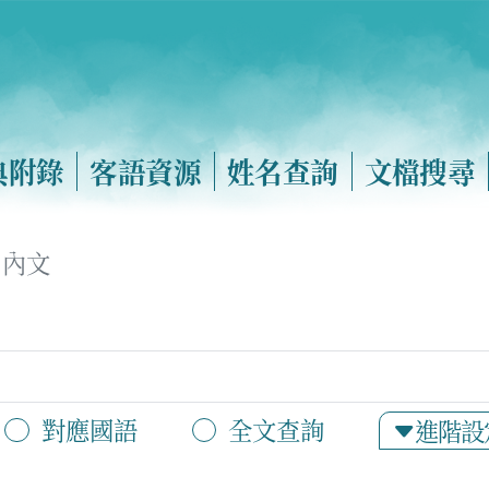
典附錄
客語資源
姓名查詢
文檔搜尋
內文
對應國語
全文查詢
進階設