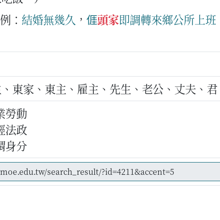
例：
結婚
無幾久
，
𠊎
頭家
即
調
轉
來
鄉公所
上班
）
主、東家、東主、雇主、先生、老公、丈夫、君
業勞動
經法政
謂身分