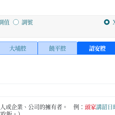
調值
調號
大埔腔
饒平腔
詔安腔
主人或企業、公司的擁有者。
例：
頭家
講
韶日
家吃飯。）