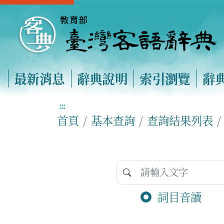
最新消息
辭典說明
索引瀏覽
辭
:::
首頁
基本查詢
查詢結果列表
詞目音讀