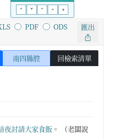
ˊ
ˇ
ˋ
^
+
XLS
PDF
ODS
匯出
南四縣腔
回檢索清單
暗夜
討
請
大家
食飯
。
（老闆說