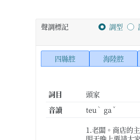
聲調標記
調型
四縣腔
海陸腔
詞目
頭家
ˋ
ˇ
音讀
teu
ga
1.老闆。商店的
明天晚上要請大