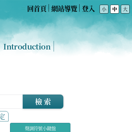
回首頁
網站導覽
登入
:::
小
中
大
Introduction
檢 索
定
聲調符號小鍵盤