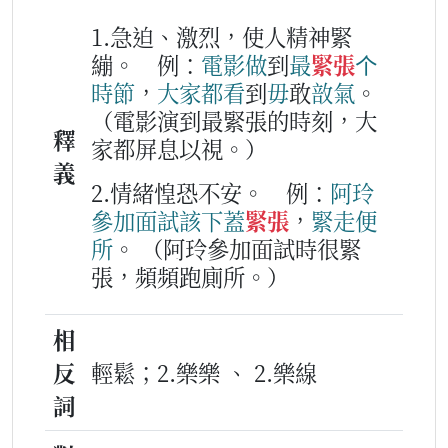
1.急迫、激烈，使人精神緊
繃。
例：
電影
做
到
最
緊張
个
時節
，
大家
都
看
到
毋
敢
敨氣
。
（電影演到最緊張的時刻，大
釋
家都屏息以視。）
義
2.情緒惶恐不安。
例：
阿
玲
參加
面試
該下
蓋
緊張
，
緊走
便
所
。
（阿玲參加面試時很緊
張，頻頻跑廁所。）
相
反
輕鬆；2.樂樂 、 2.樂線
詞