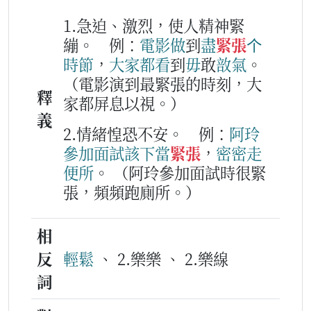
1.急迫、激烈，使人精神緊
繃。
例：
電影
做
到
盡
緊張
个
時節
，
大家
都
看
到
毋
敢
敨氣
。
（電影演到最緊張的時刻，大
釋
家都屏息以視。）
義
2.情緒惶恐不安。
例：
阿
玲
參加
面試
該下
當
緊張
，
密密
走
便所
。
（阿玲參加面試時很緊
張，頻頻跑廁所。）
相
反
輕鬆
、 2.樂樂 、 2.樂線
詞