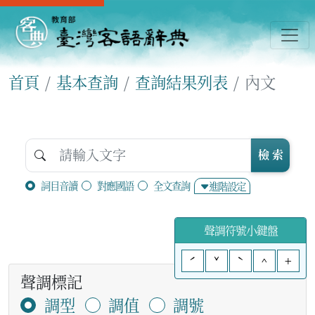
首頁
基本查詢
查詢結果列表
內文
檢 索
詞目音讀
對應國語
全文查詢
進階設定
聲調符號小鍵盤
ˊ
ˇ
ˋ
^
+
聲調標記
調型
調值
調號