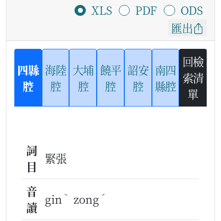
XLS
PDF
ODS
匯出
回檢
四縣
海陸
大埔
饒平
詔安
南四
索清
腔
腔
腔
腔
腔
縣腔
單
詞
緊張
目
音
ˋ
ˊ
gin
zong
讀