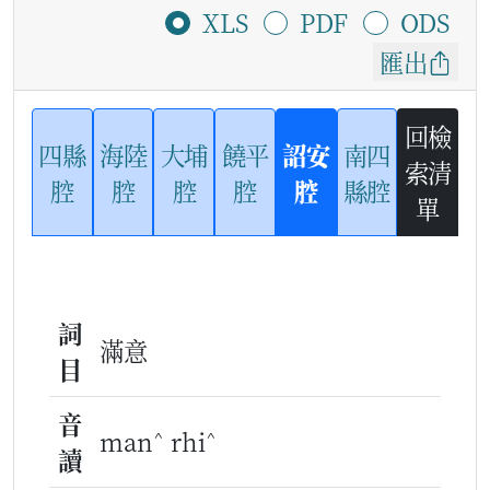
XLS
PDF
ODS
匯出
回檢
四縣
海陸
大埔
饒平
詔安
南四
索清
腔
腔
腔
腔
腔
縣腔
單
詞
滿意
目
音
^
^
man
rhi
讀