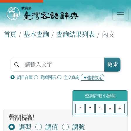
首頁
基本查詢
查詢結果列表
內文
檢 索
詞目音讀
對應國語
全文查詢
進階設定
聲調符號小鍵盤
ˊ
ˇ
ˋ
^
+
聲調標記
調型
調值
調號