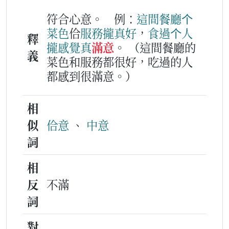
符合心意。
例：
這
間
餐廳
个
菜
色
佮
服務
攏
真好
，
食
過
个
人
釋
攏
感覺
真
滿意
。
（這間餐廳的
義
菜色和服務都很好，吃過的人
都感到很滿意。）
相
似
佮意
、
中意
詞
相
反
不滿
詞
對