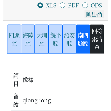
XLS
PDF
ODS
匯出
回檢
四縣
海陸
大埔
饒平
詔安
南四
索清
腔
腔
腔
腔
腔
縣腔
單
詞
像樣
目
音
qiong iong
讀