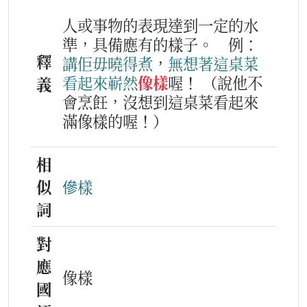
人或事物的表現達到一定的水
準，具備應有的樣子。
例：
釋
講
佢
毋曉得
煮
，
無想著
這
桌
菜
看
起來
嶄然
像樣
喔！
（說他不
義
會烹飪，沒想到這桌菜看起來
滿像樣的喔！）
相
似
傪樣
詞
對
應
像樣
國