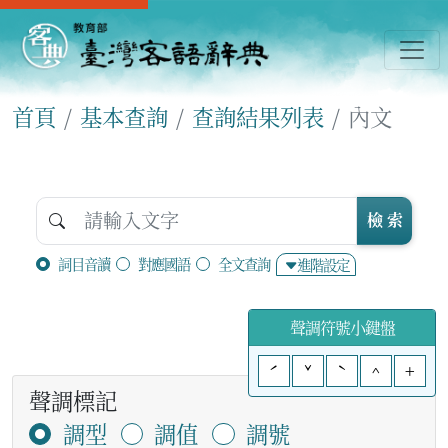
首頁
基本查詢
查詢結果列表
內文
檢 索
詞目音讀
對應國語
全文查詢
進階設定
聲調符號小鍵盤
ˊ
ˇ
ˋ
^
+
聲調標記
調型
調值
調號