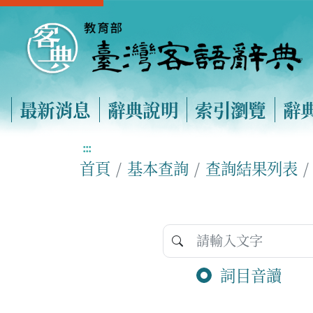
最新消息
辭典說明
索引瀏覽
辭
:::
首頁
基本查詢
查詢結果列表
詞目音讀