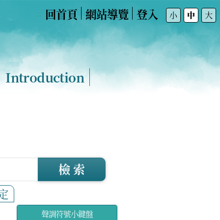
回首頁
網站導覽
登入
:::
小
中
大
Introduction
檢 索
定
聲調符號小鍵盤