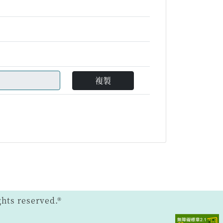
複製
ts reserved.®