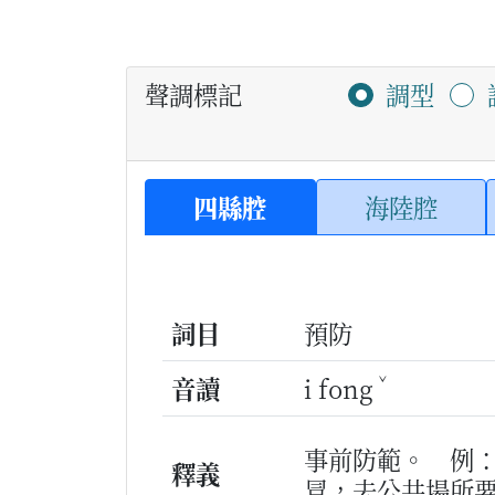
聲調標記
調型
四縣腔
海陸腔
詞目
預防
ˇ
音讀
i fong
事前防範。
例
釋義
冒，去公共場所