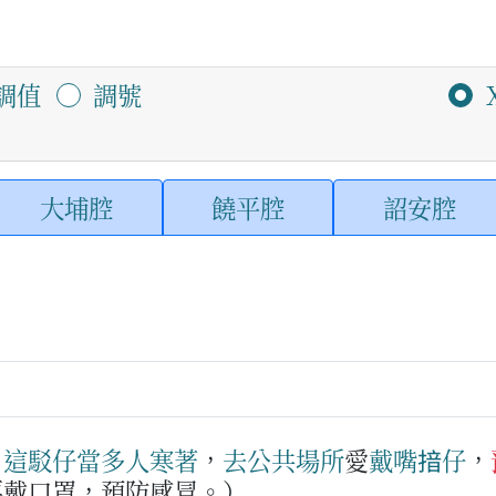
調值
調號
大埔腔
饒平腔
詔安腔
：
這駁仔
當多
人
寒著
，
去
公共場所
愛
戴
嘴揞仔
，
要戴口罩，預防感冒。）