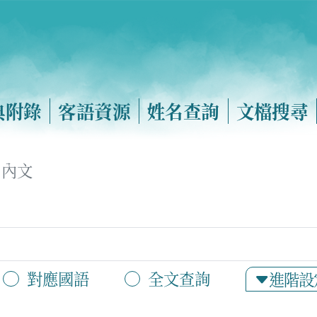
典附錄
客語資源
姓名查詢
文檔搜尋
內文
對應國語
全文查詢
進階設