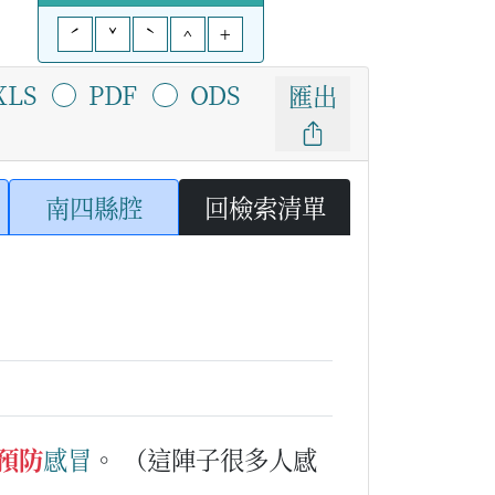
ˊ
ˇ
ˋ
^
+
XLS
PDF
ODS
匯出
南四縣腔
回檢索清單
預防
感冒
。
（這陣子很多人感