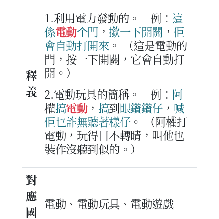
1.利用電力發動的。
例：
這
係
電動
个
門
，
撳
一下
開關
，
佢
會
自動
打開
來
。
（這是電動的
門，按一下開關，它會自動打
開。）
釋
義
2.電動玩具的簡稱。
例：
阿
權
搞
電動
，
搞
到
眼鑽鑽仔
，
喊
佢
乜
詐
無聽著
樣仔
。
（阿權打
電動，玩得目不轉睛，叫他也
裝作沒聽到似的。）
對
應
電動、電動玩具、電動遊戲
國