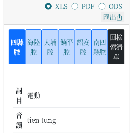
XLS
PDF
ODS
匯出
回檢
四縣
海陸
大埔
饒平
詔安
南四
索清
腔
腔
腔
腔
腔
縣腔
單
詞
電動
目
音
tien tung
讀