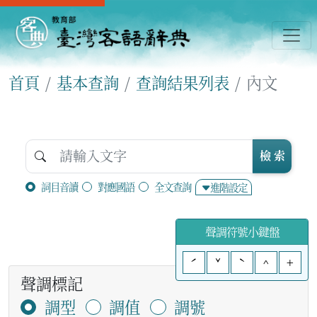
首頁
基本查詢
查詢結果列表
內文
檢 索
詞目音讀
對應國語
全文查詢
進階設定
聲調符號小鍵盤
ˊ
ˇ
ˋ
^
+
聲調標記
調型
調值
調號