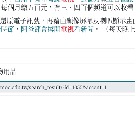
，每個月繳五百元，有三、四百個頻道可以收看
並還原電子訊號，再藉由顯像屏幕及喇叭顯示畫
个
時節
，
阿爸
都會
撙
開
電視
看
新聞
。
（每天晚
物用品