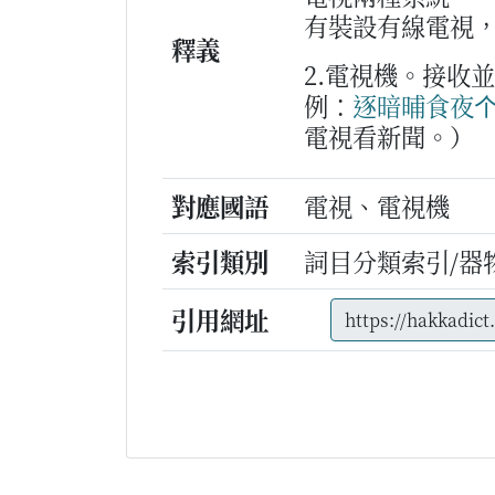
有裝設有線電視
釋義
2.電視機。接收
例：
逐
暗晡
食夜
電視看新聞。）
對應國語
電視、電視機
索引類別
詞目分類索引/器
引用網址