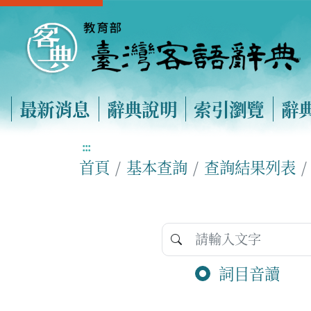
最新消息
辭典說明
索引瀏覽
辭
:::
首頁
基本查詢
查詢結果列表
詞目音讀