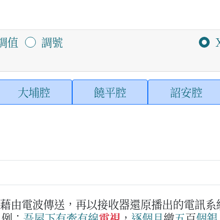
調值
調號
大埔腔
饒平腔
詔安腔
，藉由電波傳送，再以接收器還原播出的電訊系
例：
吾
屋下
有
牽
有
線
電視
，
逐
個
月
繳
五
百
個
銀