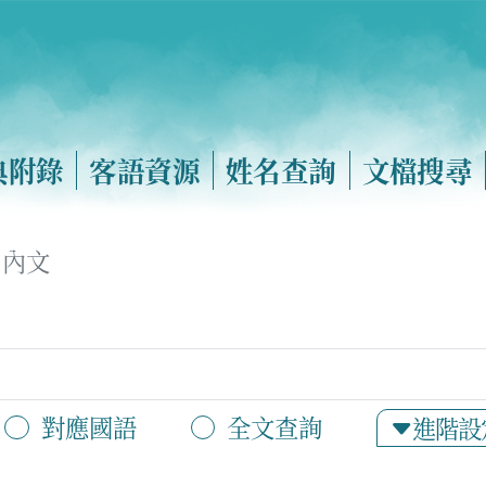
典附錄
客語資源
姓名查詢
文檔搜尋
內文
對應國語
全文查詢
進階設