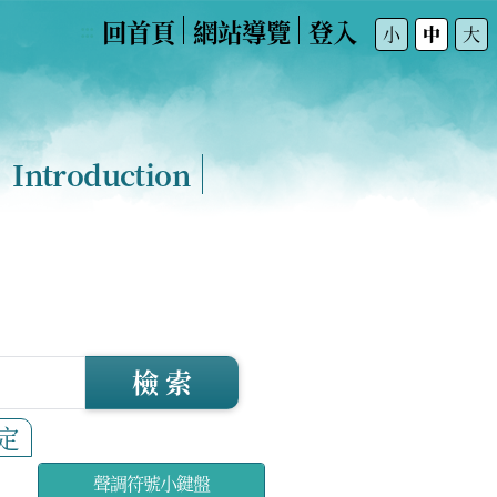
回首頁
網站導覽
登入
:::
小
中
大
Introduction
檢 索
定
聲調符號小鍵盤