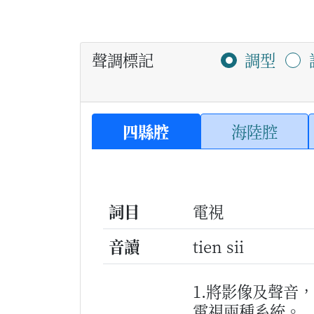
聲調標記
調型
四縣腔
海陸腔
詞目
電視
音讀
tien sii
1.將影像及聲音
電視兩種系統。