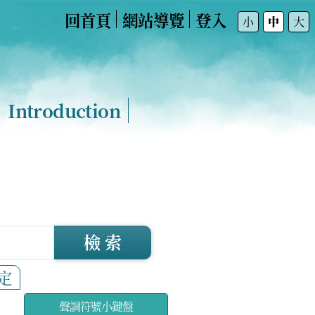
回首頁
網站導覽
登入
:::
小
中
大
Introduction
檢 索
定
聲調符號小鍵盤