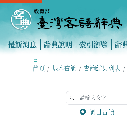
最新消息
辭典說明
索引瀏覽
辭
:::
首頁
基本查詢
查詢結果列表
詞目音讀