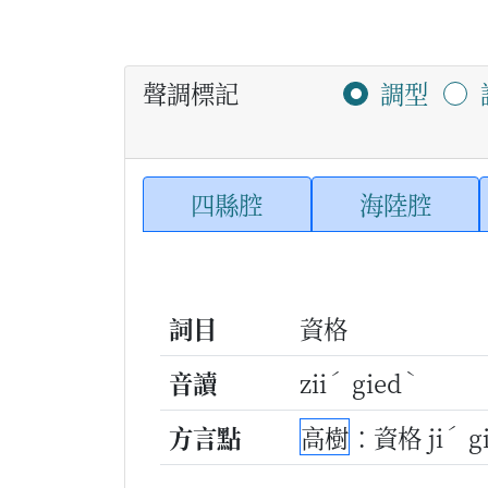
聲調標記
調型
四縣腔
海陸腔
詞目
資格
ˊ
ˋ
音讀
zii
gied
ˊ
方言點
高樹
：資格 ji
g