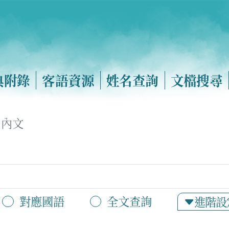
典附錄
客語資源
姓名查詢
文檔搜尋
內文
對應國語
全文查詢
進階設