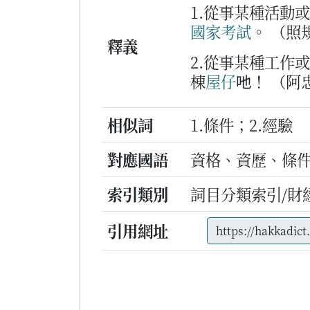
1.從事某種活動
國家
考試
。
（照
釋義
2.從事某種工作
棟
屋仔
吔！
（阿
相似詞
1.條件；2.經驗
對應國語
資格、資歷、條
索引類別
詞目分類索引/財
引用網址