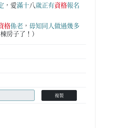
定
，愛
滿
十
八
歲
正
有
資格
報名
資格
係
老
，
毋知
同人
做
過
幾多
幾棟房子了！）
複製