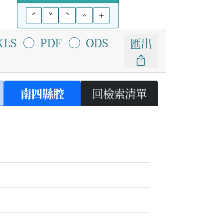
ˊ
ˇ
ˋ
^
+
XLS
PDF
ODS
匯出
南四縣腔
回檢索清單