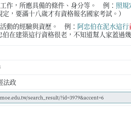
或工作，所應具備的條件、身分等。
例：
照
規
規定，要滿十八歲才有資格報名國家考試。）
或活動的經驗與資歷。
例：
阿
忠
伯
在
泥水
這
行
忠伯在建築這行資格很老，不知道幫人家蓋過
件
經法政