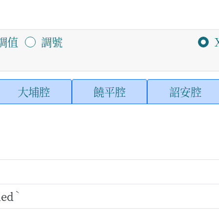
調值
調號
大埔腔
饒平腔
詔安腔
ˋ
ied