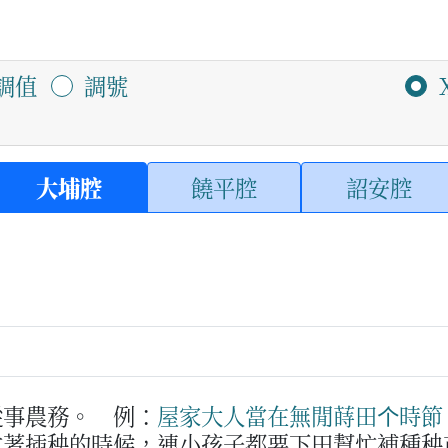
調值
調號
大埔腔
饒平腔
詔安腔
從事農務。
例：
屋家
大人
當
在
無閒
蒔田
个
時節
忙著插秧的時候，連小孩子都要下田幫忙補種秧