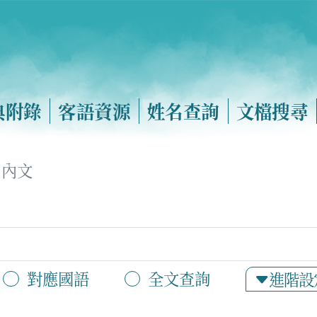
典附錄
客語資源
姓名查詢
文檔搜尋
內文
對應國語
全文查詢
進階設