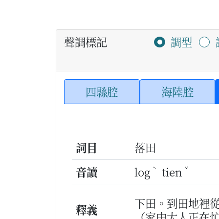
聲調標記
調型
四縣腔
海陸腔
詞目
落田
ˋ
ˇ
音讀
log
tien
下田。到田地裡
釋義
（家中大人正在