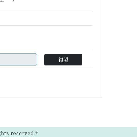
複製
ts reserved.®