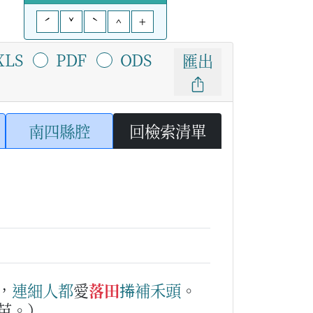
ˊ
ˇ
ˋ
^
+
XLS
PDF
ODS
匯出
南四縣腔
回檢索清單
，
連
細人
都
愛
落田
𢯭
補禾頭
。
苗。）