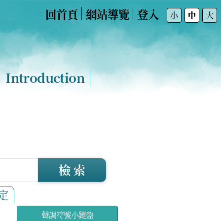
回首頁
網站導覽
登入
:::
小
中
大
Introduction
檢 索
定
聲調符號小鍵盤