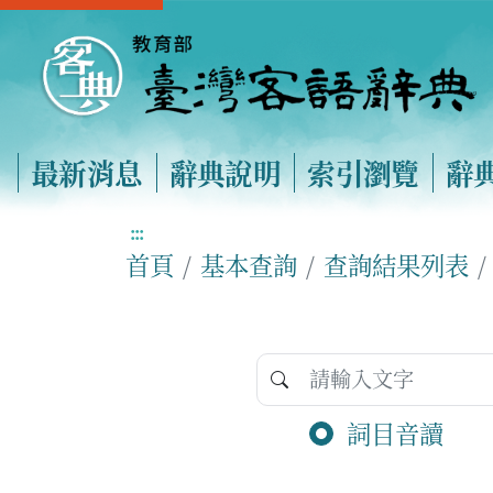
最新消息
辭典說明
索引瀏覽
辭
:::
首頁
基本查詢
查詢結果列表
詞目音讀