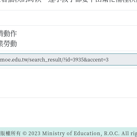
情動作
業勞動
 © 2023 Ministry of Education, R.O.C. All righ