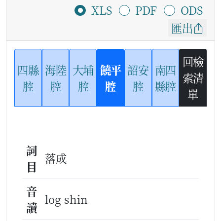
XLS
PDF
ODS
匯出
回檢
四縣
海陸
大埔
饒平
詔安
南四
索清
腔
腔
腔
腔
腔
縣腔
單
詞
落成
目
音
log shin
讀