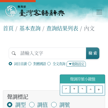
首頁
基本查詢
查詢結果列表
內文
檢 索
詞目音讀
對應國語
全文查詢
進階設定
聲調符號小鍵盤
ˊ
ˇ
ˋ
^
+
聲調標記
調型
調值
調號