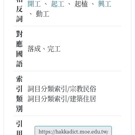
開工
、
起工
、 起榼 、
興工
反
、 動工
詞
對
應
落成、完工
國
語
索
引
詞目分類索引/宗教民俗
類
詞目分類索引/建築住居
別
引
用