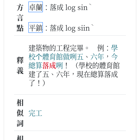
ˋ
方
卓蘭
：落成 log sin
言
ˋ
點
平鎮
：落成 log siin
建築物的工程完畢。
例：
學
校
个
體育
館
做
咧
五
、
六
年
，
今
釋
總算
落成
咧
！
（學校的體育館
義
建了五、六年，現在總算落成
了！）
相
似
完工
詞
相