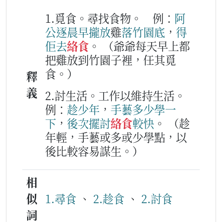
1.覓食。尋找食物。
例：
阿
公
逐
晨早
攏
放
雞
落
竹園
底
，
得
佢
去
絡食
。
（爺爺每天早上都
把雞放到竹園子裡，任其覓
食。）
釋
義
2.討生活。工作以維持生活。
例：
趁少年
，
手藝
多少
學
一
下
，
後次擺
討
絡食
較
快
。
（趁
年輕，手藝或多或少學點，以
後比較容易謀生。）
相
似
1.尋食
、
2.趁食
、
2.討食
詞