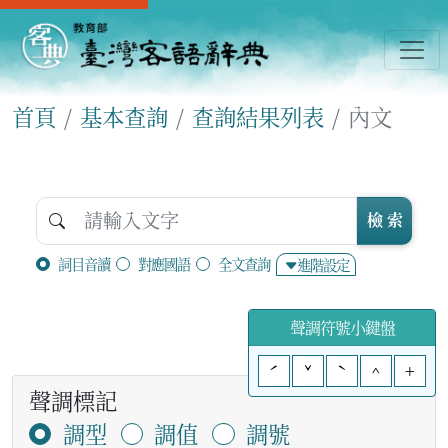
首頁
基本查詢
查詢結果列表
內文
檢 索
詞目音讀
對應國語
全文查詢
進階設定
聲調符號小鍵盤
ˊ
ˇ
ˋ
^
+
聲調標記
調型
調值
調號