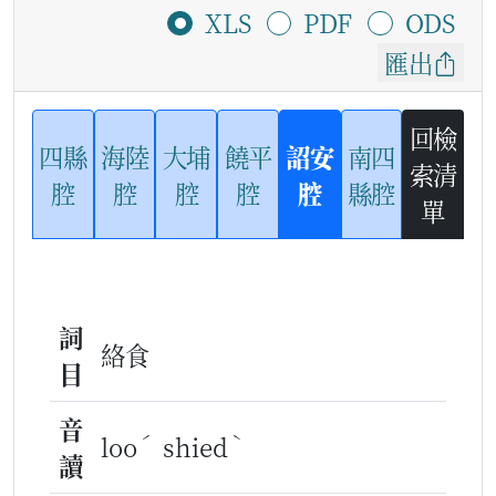
XLS
PDF
ODS
匯出
回檢
四縣
海陸
大埔
饒平
詔安
南四
索清
腔
腔
腔
腔
腔
縣腔
單
詞
絡食
目
音
ˊ
ˋ
loo
shied
讀