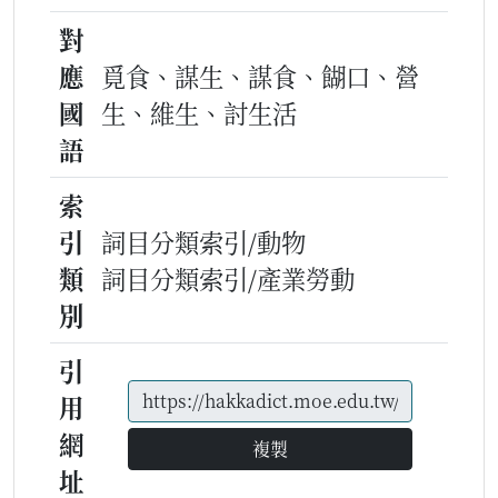
對
應
覓食、謀生、謀食、餬口、營
國
生、維生、討生活
語
索
引
詞目分類索引/動物
類
詞目分類索引/產業勞動
別
引
用
網
複製
址