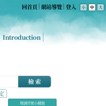
回首頁
網站導覽
登入
:::
小
中
大
Introduction
檢 索
定
聲調符號小鍵盤