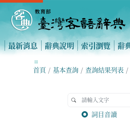
最新消息
辭典說明
索引瀏覽
辭
:::
首頁
基本查詢
查詢結果列表
詞目音讀