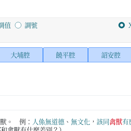
調值
調號
大埔腔
饒平腔
詔安腔
走獸。
例：
人
係無
道德
、
無
文化
，
該
同
禽獸
有
那和禽獸有什麼差別？）