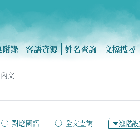
典附錄
客語資源
姓名查詢
文檔搜尋
內文
對應國語
全文查詢
進階設