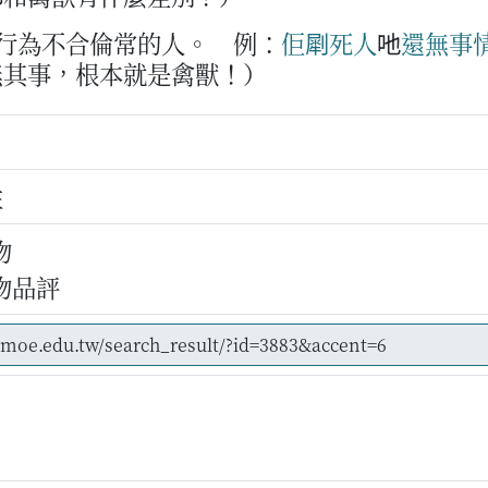
或行為不合倫常的人。
例：
佢
㓾
死
人
吔
還無
事
無其事，根本就是禽獸！）
牲
物
物品評