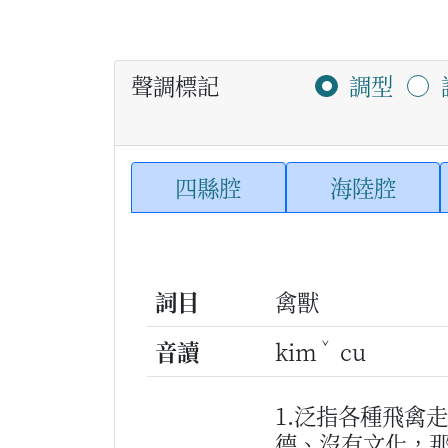
聲調標記
調型
四縣腔
海陸腔
詞目
禽獸
ˇ
音讀
kim
cu
1.泛指各種飛禽
德、沒有文化，