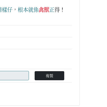
情
樣仔
，
根本
就
係
禽獸
正
得！
複製