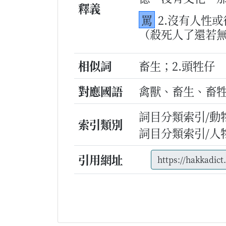
釋義
罵
2.沒有人性
（殺死人了還若
相似詞
畜生；2.頭牲仔
對應國語
禽獸、畜生、畜
詞目分類索引/動
索引類別
詞目分類索引/人
引用網址