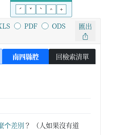
ˊ
ˇ
ˋ
^
+
XLS
PDF
ODS
匯出
南四縣腔
回檢索清單
麼个
差別
？
（人如果沒有道