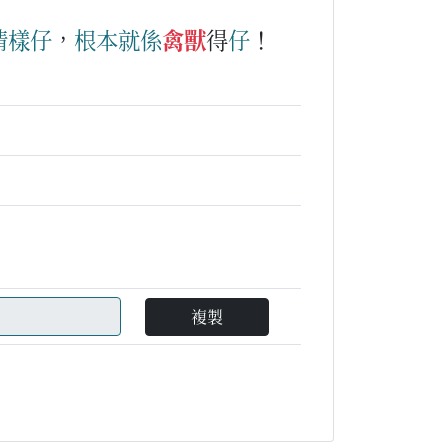
情
樣仔
，
根本
就
係
禽獸
得
仔
！
複製