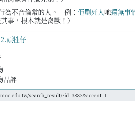
或行為不合倫常的人。
例：
佢
㓾
死
人
吔
還無
事
無其事，根本就是禽獸！）
、
2.頭牲仔
牲
物
物品評