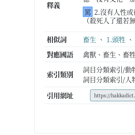
釋義
罵
2.沒有人性
（殺死人了還若
相似詞
畜生
、
1.頭牲
對應國語
禽獸、畜生、畜
詞目分類索引/動
索引類別
詞目分類索引/人
引用網址