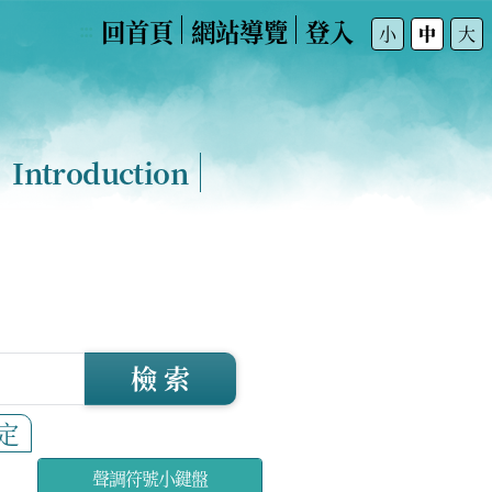
回首頁
網站導覽
登入
:::
小
中
大
Introduction
檢 索
定
聲調符號小鍵盤