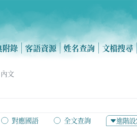
典附錄
客語資源
姓名查詢
文檔搜尋
內文
對應國語
全文查詢
進階設