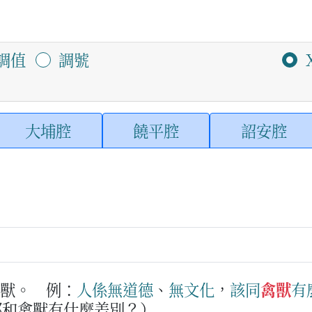
調值
調號
大埔腔
饒平腔
詔安腔
走獸。
例：
人
係無
道德
、
無
文化
，
該
同
禽獸
有
那和禽獸有什麼差別？）