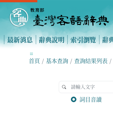
最新消息
辭典說明
索引瀏覽
辭
:::
首頁
基本查詢
查詢結果列表
詞目音讀