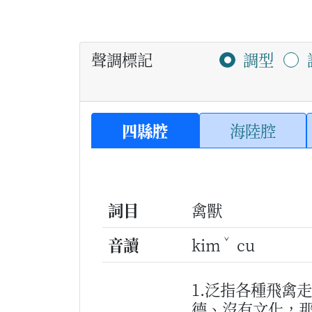
聲調標記
調型
四縣腔
海陸腔
詞目
禽獸
ˇ
音讀
kim
cu
1.泛指各種飛禽
德、沒有文化，