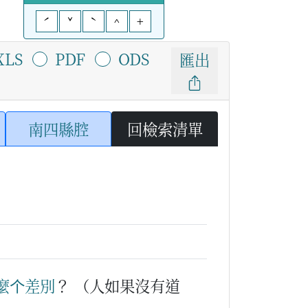
ˊ
ˇ
ˋ
^
+
XLS
PDF
ODS
匯出
南四縣腔
回檢索清單
麼个
差別
？
（人如果沒有道