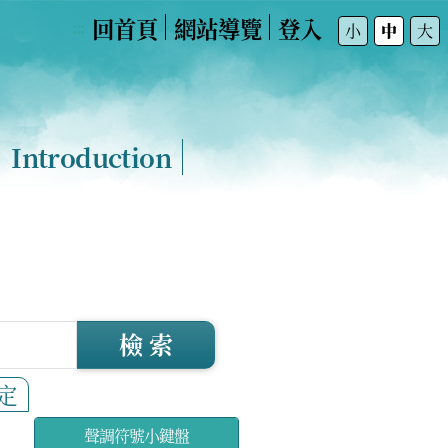
回首頁
網站導覽
登入
:::
小
中
大
Introduction
檢 索
定
聲調符號小鍵盤