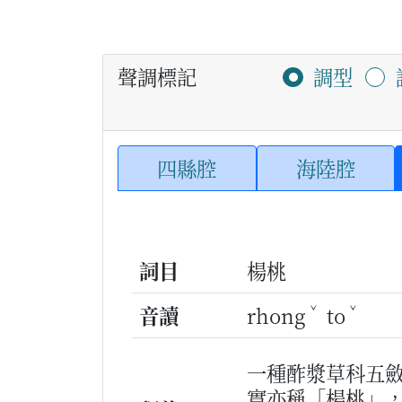
聲調標記
調型
四縣腔
海陸腔
詞目
楊桃
ˇ
ˇ
音讀
rhong
to
一種酢漿草科五
實亦稱「楊桃」