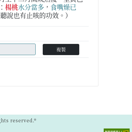
：
楊桃
水分
當多
，
食
嘴燥
已
，聽說也有止咳的功效。）
複製
ts reserved.®