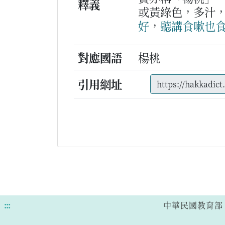
釋義
或黃綠色，多汁
好
，
聽講
食
嗽
也
對應國語
楊桃
引用網址
:::
中華民國教育部 版權所有