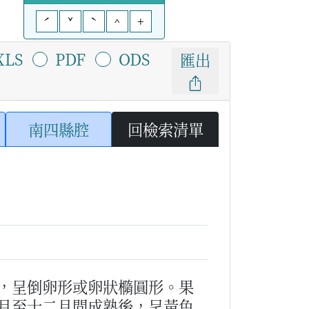
ˊ
ˇ
ˋ
^
+
XLS
PDF
ODS
匯出
南四縣腔
回檢索清單
，呈倒卵形或卵狀橢圓形。果
月至十二月間成熟後，呈黃色