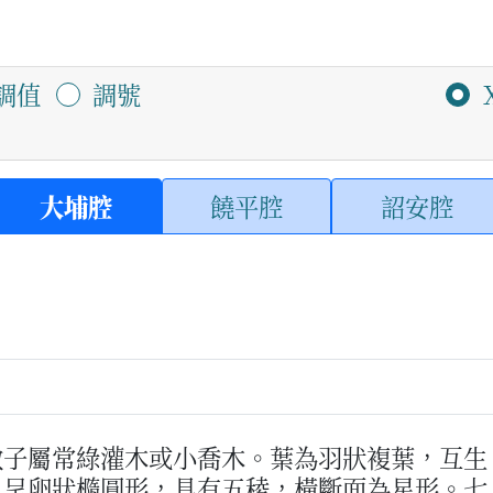
調值
調號
大埔腔
饒平腔
詔安腔
斂子屬常綠灌木或小喬木。葉為羽狀複葉，互生
，呈卵狀橢圓形，具有五稜，橫斷面為星形。七