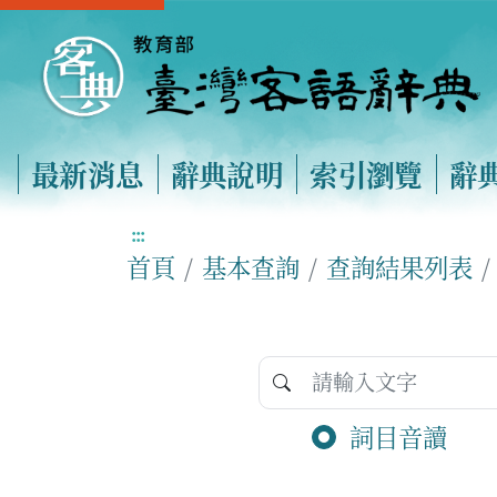
最新消息
辭典說明
索引瀏覽
辭
:::
首頁
基本查詢
查詢結果列表
詞目音讀