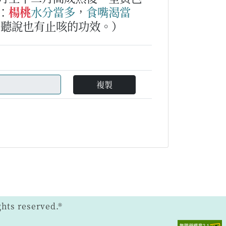
：
楊桃
水分
當多
，
食
嘴渴
當
，聽說也有止咳的功效。）
複製
ts reserved.®