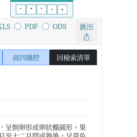
ˊ
ˇ
ˋ
^
+
XLS
PDF
ODS
匯出
南四縣腔
回檢索清單
，呈倒卵形或卵狀橢圓形。果
月至十二月間成熟後，呈黃色