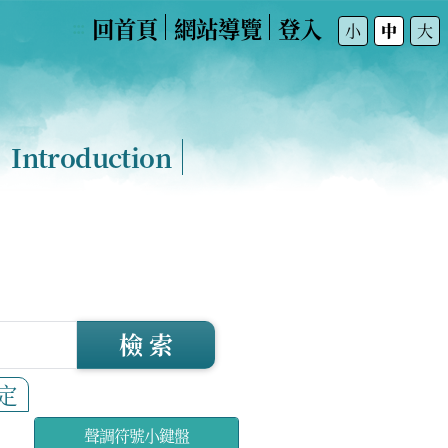
回首頁
網站導覽
登入
:::
小
中
大
Introduction
檢 索
定
聲調符號小鍵盤