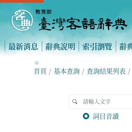
最新消息
辭典說明
索引瀏覽
辭
:::
首頁
基本查詢
查詢結果列表
詞目音讀