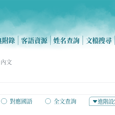
典附錄
客語資源
姓名查詢
文檔搜尋
內文
對應國語
全文查詢
進階設