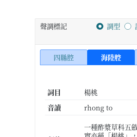
聲調標記
調型
四縣腔
海陸腔
詞目
楊桃
音讀
rhong to
一種酢漿草科五
實亦稱「楊桃」