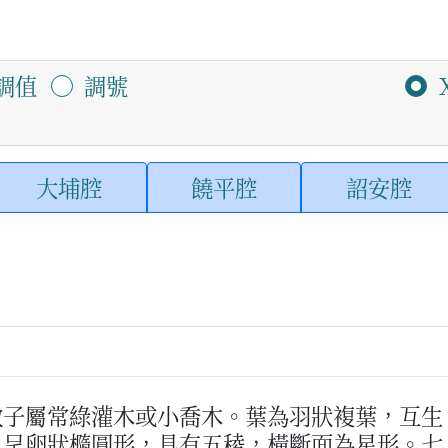
調值
調號
大埔腔
饒平腔
詔安腔
斂子屬常綠灌木或小喬木。葉為羽狀複葉，互生
，呈卵狀橢圓形，具有五稜，橫斷面為星形。七