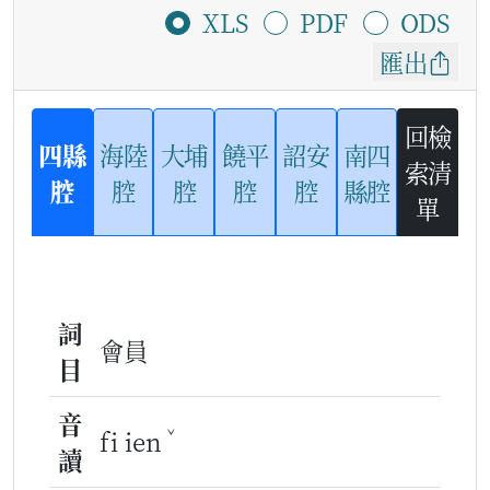
XLS
PDF
ODS
匯出
回檢
四縣
海陸
大埔
饒平
詔安
南四
索清
腔
腔
腔
腔
腔
縣腔
單
詞
會員
目
音
ˇ
fi ien
讀