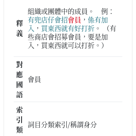
組織或團體中的成員。
例：
有兜
店
仔
會
招
會員
，
係
有
加
釋
入
，
買
東西
就有
好
打折
。
（有
義
些商店會招募會員，要是加
入，買東西就可以打折。）
對
應
會員
國
語
索
引
詞目分類索引/稱謂身分
類