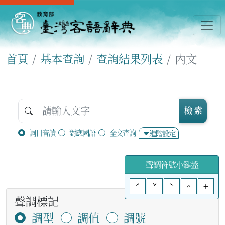
首頁
基本查詢
查詢結果列表
內文
檢 索
詞目音讀
對應國語
全文查詢
進階設定
聲調符號小鍵盤
ˊ
ˇ
ˋ
^
+
聲調標記
調型
調值
調號