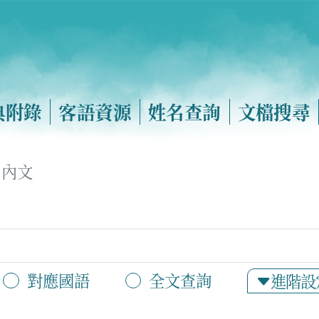
典附錄
客語資源
姓名查詢
文檔搜尋
內文
對應國語
全文查詢
進階設