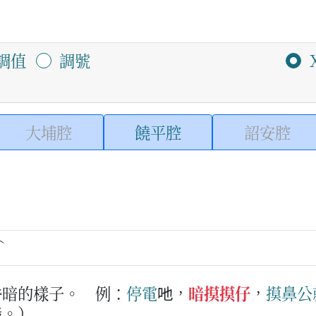
調值
調號
大埔腔
饒平腔
詔安腔
ˋ
昏暗的樣子。
例：
停
電
吔，
暗摸摸仔
，
摸
鼻公
指。）