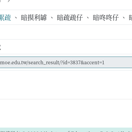
絮疏
、 暗摸利罅 、 暗疏疏仔 、 暗咚咚仔 、
地