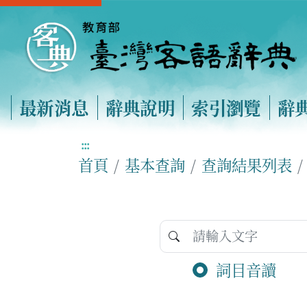
最新消息
辭典說明
索引瀏覽
辭
:::
首頁
基本查詢
查詢結果列表
詞目音讀