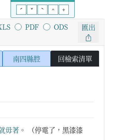
ˊ
ˇ
ˋ
^
+
XLS
PDF
ODS
匯出
南四縣腔
回檢索清單
就
毋著
。
（停電了，黑漆漆