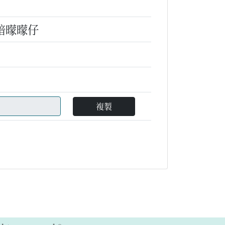
 暗曚曚仔
複製