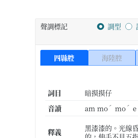
聲調標記
調型
四縣腔
海陸腔
詞目
暗摸摸仔
ˊ
ˊ
音讀
am mo
mo
e
黑漆漆的。光線
釋義
的，伸手不見五