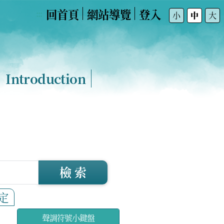
回首頁
網站導覽
登入
:::
小
中
大
Introduction
檢 索
定
聲調符號小鍵盤