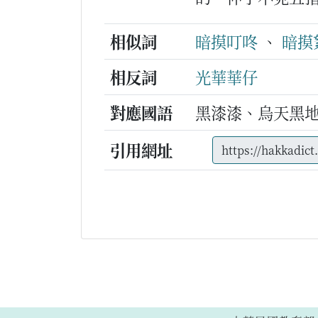
相似詞
暗摸叮咚
、
暗摸
相反詞
光華華仔
對應國語
黑漆漆、烏天黑
引用網址