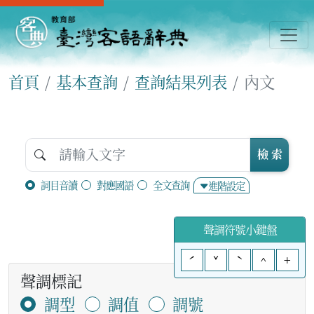
首頁
基本查詢
查詢結果列表
內文
檢 索
詞目音讀
對應國語
全文查詢
進階設定
聲調符號小鍵盤
ˊ
ˇ
ˋ
^
+
聲調標記
調型
調值
調號