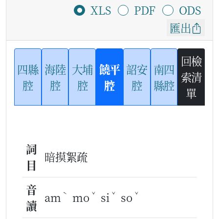
XLS
PDF
ODS
匯出
回檢
四縣
海陸
大埔
饒平
詔安
南四
索清
腔
腔
腔
腔
腔
縣腔
單
詞
暗摸絮疏
目
音
ˋ
ˇ
ˇ
ˇ
am
mo
si
so
讀