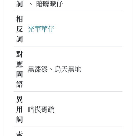
詞
、 暗曚曚仔
相
反
光華華仔
詞
對
應
黑漆漆、烏天黑地
國
語
異
用
暗摸胥疏
詞
索