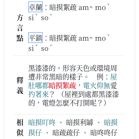
ˇ
卓蘭
：暗摸絮疏 am^ mo
ˇ
ˇ
方
si
so
言
ˇ
點
平鎮
：暗摸絮疏 am^ mo
ˇ
ˇ
si
so
黑漆漆的。形容天色或環境周
遭非常黑暗的樣子。
例：
屋
釋
肚
哪
都
暗摸絮疏
，
電火
仰
無
愛
義
扚
著
來
？
（屋裡到處都黑漆漆
的，電燈怎麼不打開呢？）
相
暗摸叮咚
、 暗摸利罅 、
暗摸
似
摸仔
、 暗疏疏仔 、 暗咚咚仔