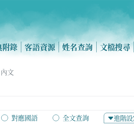
典附錄
客語資源
姓名查詢
文檔搜尋
內文
對應國語
全文查詢
進階設