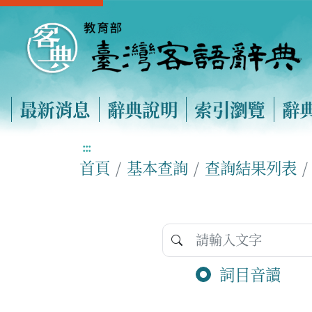
最新消息
辭典說明
索引瀏覽
辭
:::
首頁
基本查詢
查詢結果列表
詞目音讀