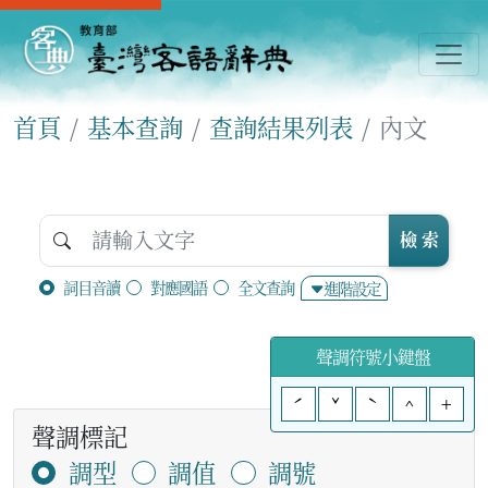
首頁
基本查詢
查詢結果列表
內文
檢 索
詞目音讀
對應國語
全文查詢
進階設定
聲調符號小鍵盤
ˊ
ˇ
ˋ
^
+
聲調標記
調型
調值
調號