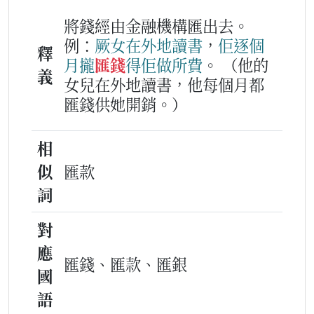
將錢經由金融機構匯出去。
例：
厥
女
在
外地
讀書
，
佢
逐
個
釋
月
攏
匯錢
得佢
做
所費
。
（他的
義
女兒在外地讀書，他每個月都
匯錢供她開銷。）
相
似
匯款
詞
對
應
匯錢、匯款、匯銀
國
語