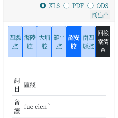
XLS
PDF
ODS
匯出
回檢
四縣
海陸
大埔
饒平
詔安
南四
索清
腔
腔
腔
腔
腔
縣腔
單
詞
匯錢
目
音
ˋ
fue cien
讀