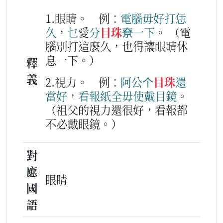
1.眼睛。
例：
電腦
毋好
打
恁
久
，
乜
愛
分
目珠
尞
一下
。
（電
腦別打這麼久，也得讓眼睛休
息一下。）
釋
義
2.視力。
例：
阿公
个
目珠
還
當好
，
看
報紙
全
毋使
戴
目鏡
。
（祖父的視力還很好，看報都
不必戴眼鏡。）
對
應
眼睛
國
語