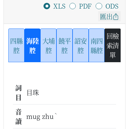
XLS
PDF
ODS
匯出
回檢
四縣
海陸
大埔
饒平
詔安
南四
索清
腔
腔
腔
腔
腔
縣腔
單
詞
目珠
目
音
ˋ
mug zhu
讀