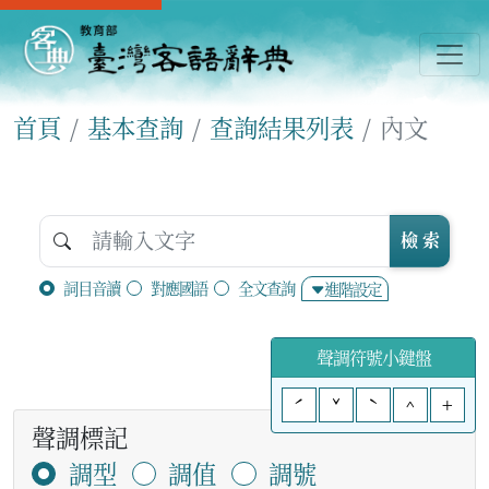
首頁
基本查詢
查詢結果列表
內文
檢 索
詞目音讀
對應國語
全文查詢
進階設定
聲調符號小鍵盤
ˊ
ˇ
ˋ
^
+
聲調標記
調型
調值
調號