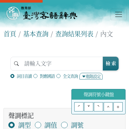
首頁
基本查詢
查詢結果列表
內文
檢 索
詞目音讀
對應國語
全文查詢
進階設定
聲調符號小鍵盤
ˊ
ˇ
ˋ
^
+
聲調標記
調型
調值
調號