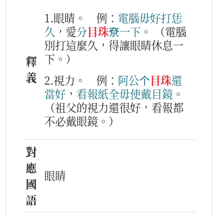
1.眼睛。
例：
電腦
毋好
打
恁
久
，愛
分
目珠
尞
一下
。
（電腦
別打這麼久，得讓眼睛休息一
下。）
釋
義
2.視力。
例：
阿公
个
目珠
還
當好
，
看
報紙
全
毋使
戴
目鏡
。
（祖父的視力還很好，看報都
不必戴眼鏡。）
對
應
眼睛
國
語