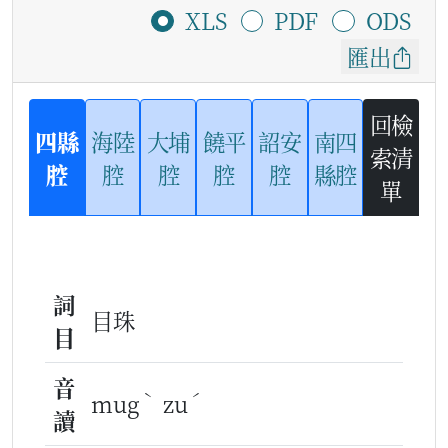
XLS
PDF
ODS
匯出
回檢
四縣
海陸
大埔
饒平
詔安
南四
索清
腔
腔
腔
腔
腔
縣腔
單
詞
目珠
目
音
ˋ
ˊ
mug
zu
讀