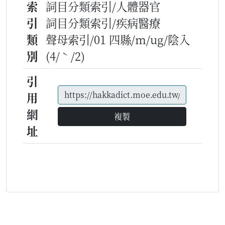
索
詞目分類索引/人體器官
引
詞目分類索引/疾病醫療
類
聲母索引/01 四縣/m/ug/陰入
別
(4/ˋ/2)
引
用
網
複製
址