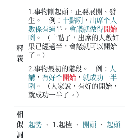
1.事物剛起頭，正要展開、發
生。
例：
十
點
咧
，
出席
个
人
數
係
有
過
半，
會議
就
做得
開始
咧
。
（十點了，出席的人數如
果已經過半，會議就可以開始
釋
了。）
義
2.事物最初的階段。
例：
人
講
，
有
好
个
開始
，
就
成功
一半
咧
。
（人家說，有好的開始，
就成功一半了。）
相
似
起勢
、 1.起榼 、
開頭
、
起頭
詞