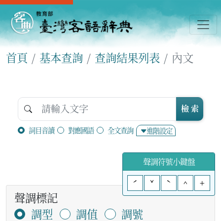
首頁
基本查詢
查詢結果列表
內文
檢 索
詞目音讀
對應國語
全文查詢
進階設定
聲調符號小鍵盤
ˊ
ˇ
ˋ
^
+
聲調標記
調型
調值
調號