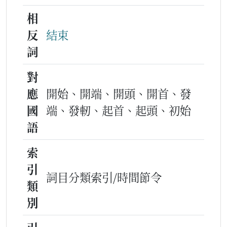
相
反
結束
詞
對
應
開始、開端、開頭、開首、發
國
端、發軔、起首、起頭、初始
語
索
引
詞目分類索引/時間節令
類
別