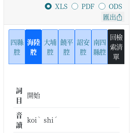
XLS
PDF
ODS
匯出
回檢
四縣
海陸
大埔
饒平
詔安
南四
索清
腔
腔
腔
腔
腔
縣腔
單
詞
開始
目
音
ˋ
ˊ
koi
shi
讀