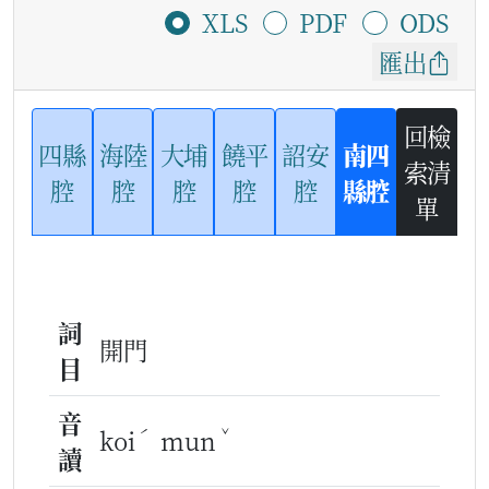
XLS
PDF
ODS
匯出
回檢
四縣
海陸
大埔
饒平
詔安
南四
索清
腔
腔
腔
腔
腔
縣腔
單
詞
開門
目
音
ˊ
ˇ
koi
mun
讀