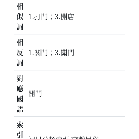
相
似
1.打門；3.開店
詞
相
反
1.關門；3.關門
詞
對
應
開門
國
語
索
引