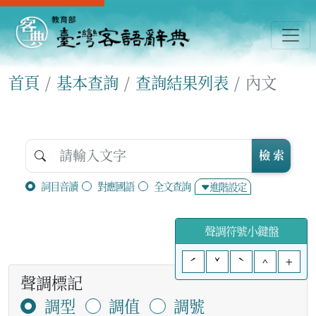
首頁
基本查詢
查詢結果列表
內文
檢 索
詞目音讀
對應國語
全文查詢
進階設定
聲調符號小鍵盤
ˊ
ˇ
ˋ
^
+
聲調標記
調型
調值
調號