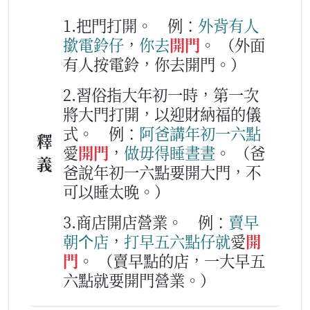
1.把門打開。
例：
外背
有
人
撳
電鈴仔
，
你
去
開門
。
（外面
有人按電鈴，你去開門。）
2.習俗指大年初一時，第一次
將大門打開，以迎財納福的儀
式。
例：
阿爸
講
年初一
六
點
釋
愛
開門
，
做毋得
睡
晝
晝
。
（爸
義
爸說年初一六點要開大門，不
可以睡太晚。）
3.商店開店營業。
例：
賣
早
朝
个
店
，
打早
五
六
點
仔
就
愛
開
門
。
（賣早點的店，一大早五
六點就要開門營業。）