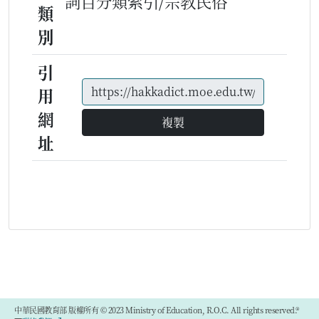
詞目分類索引/宗教民俗
類
別
引
用
網
複製
址
中華民國教育部 版權所有 © 2023 Ministry of Education, R.O.C. All rights reserved.®