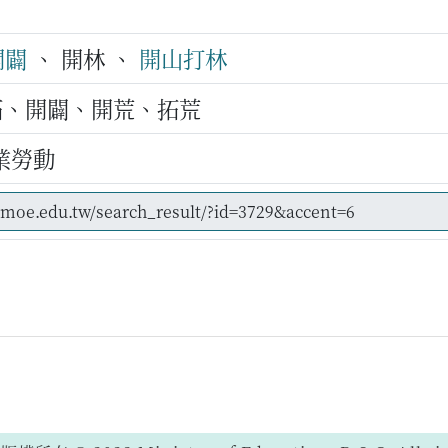
開闢
、 開林 、
開山打林
拓、開闢、開荒、拓荒
業勞動