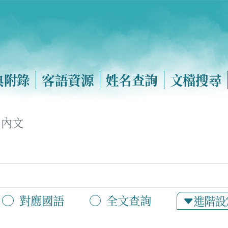
典附錄
客語資源
姓名查詢
文檔搜尋
內文
對應國語
全文查詢
進階設