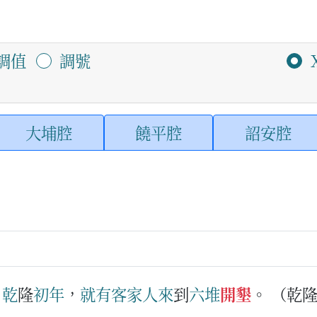
調值
調號
大埔腔
饒平腔
詔安腔
：
乾
隆
初
年
，
就有
客家
人
來
到
六
堆
開墾
。
（乾