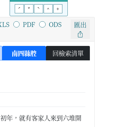
ˊ
ˇ
ˋ
^
+
XLS
PDF
ODS
匯出
南四縣腔
回檢索清單
隆初年，就有客家人來到六堆開