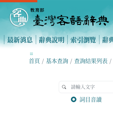
最新消息
辭典說明
索引瀏覽
辭
:::
首頁
基本查詢
查詢結果列表
詞目音讀