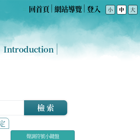
回首頁
網站導覽
登入
:::
小
中
大
Introduction
檢 索
定
聲調符號小鍵盤