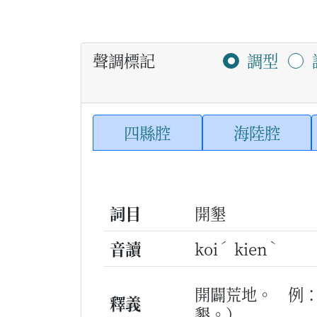
聲調標記
調型
四縣腔
海陸腔
詞目
開墾
ˊ
ˋ
音讀
koi
kien
開闢荒地。
例
釋義
墾。）