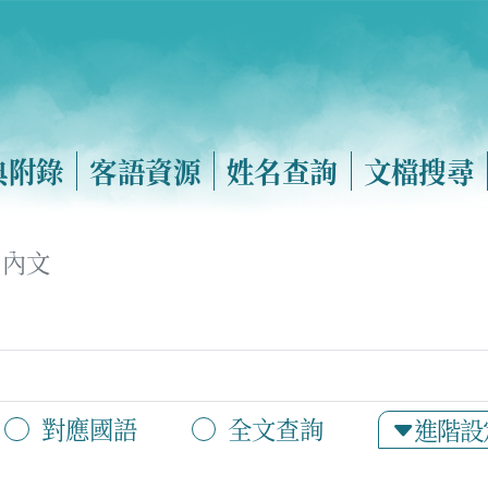
典附錄
客語資源
姓名查詢
文檔搜尋
內文
對應國語
全文查詢
進階設