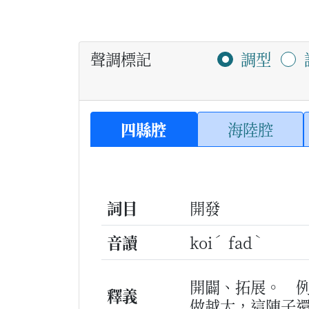
聲調標記
調型
四縣腔
海陸腔
詞目
開發
ˊ
ˋ
音讀
koi
fad
開闢、拓展。
釋義
做越大，這陣子