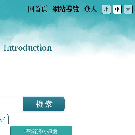
回首頁
網站導覽
登入
:::
小
中
大
Introduction
檢 索
定
聲調符號小鍵盤