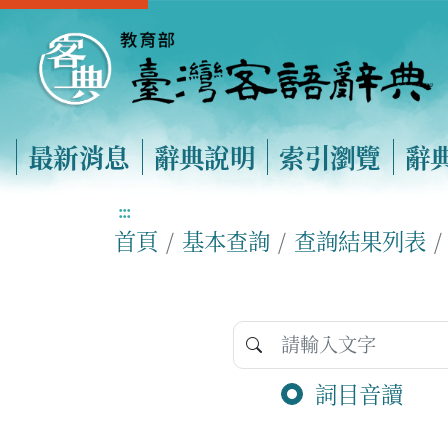
最新消息
辭典說明
索引瀏覽
辭
:::
首頁
基本查詢
查詢結果列表
詞目音讀