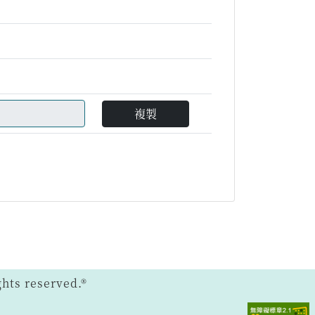
複製
ts reserved.®