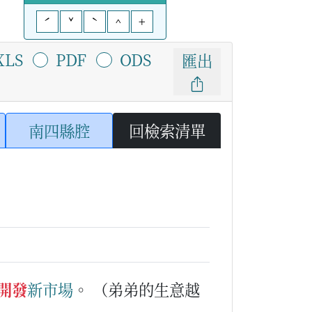
ˊ
ˇ
ˋ
^
+
XLS
PDF
ODS
匯出
南四縣腔
回檢索清單
開發
新
市場
。
（弟弟的生意越