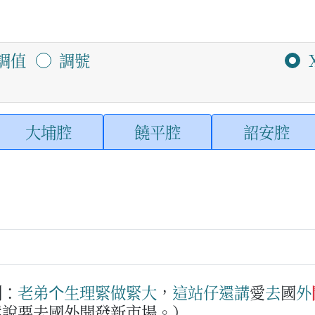
調值
調號
大埔腔
饒平腔
詔安腔
例：
老弟
个
生理
緊
做
緊
大
，
這站仔
還
講
愛
去
國
外
還說要去國外開發新市場。）