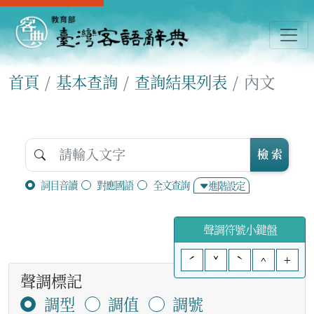
首頁
基本查詢
查詢結果列表
內文
檢 索
詞目音讀
對應國語
全文查詢
進階設定
聲調符號小鍵盤
ˊ
ˇ
ˋ
^
+
聲調標記
調型
調值
調號