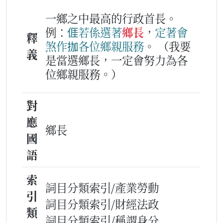
一鄉之中最高的行政首長。
例：
𠊎
若係
選
著
鄉長
，
定著
會
釋
煞
作
拁
各位
鄉親
服務
。
（我要
義
是當選鄉長，一定會努力為各
位鄉親服務。）
對
應
鄉長
國
語
索
詞目分類索引/產業勞動
引
詞目分類索引/財經法政
類
詞目分類索引/稱謂身分