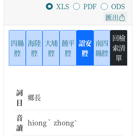
XLS
PDF
ODS
匯出
回檢
四縣
海陸
大埔
饒平
詔安
南四
索清
腔
腔
腔
腔
腔
縣腔
單
詞
鄉長
目
音
ˇ
^
hiong
zhong
讀