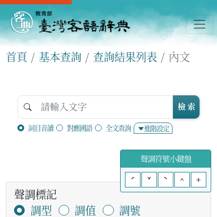
首頁
基本查詢
查詢結果列表
內文
檢 索
詞目音讀
對應國語
全文查詢
進階設定
聲調符號小鍵盤
ˊ
ˇ
ˋ
^
+
聲調標記
調型
調值
調號