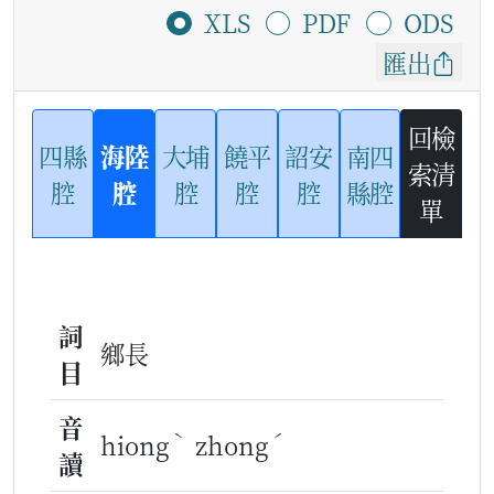
XLS
PDF
ODS
匯出
回檢
四縣
海陸
大埔
饒平
詔安
南四
索清
腔
腔
腔
腔
腔
縣腔
單
詞
鄉長
目
音
ˋ
ˊ
hiong
zhong
讀