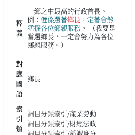
一鄉之中最高的行政首長。
例：
𠊎
係
選
著
鄉長
，
定著
會
煞
釋
猛
摎
各位
鄉親
服務
。
（我要是
義
當選鄉長，一定會努力為各位
鄉親服務。）
對
應
鄉長
國
語
索
詞目分類索引/產業勞動
引
詞目分類索引/財經法政
類
詞目分類索引/稱謂身分