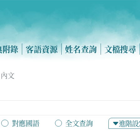
典附錄
客語資源
姓名查詢
文檔搜尋
內文
對應國語
全文查詢
進階設