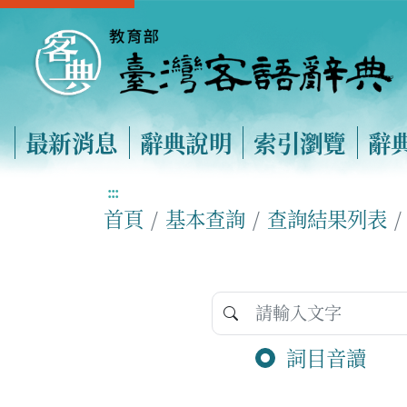
最新消息
辭典說明
索引瀏覽
辭
:::
首頁
基本查詢
查詢結果列表
詞目音讀