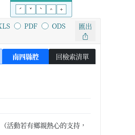
ˊ
ˇ
ˋ
^
+
XLS
PDF
ODS
匯出
南四縣腔
回檢索清單
。
（活動若有鄉親熱心的支持，