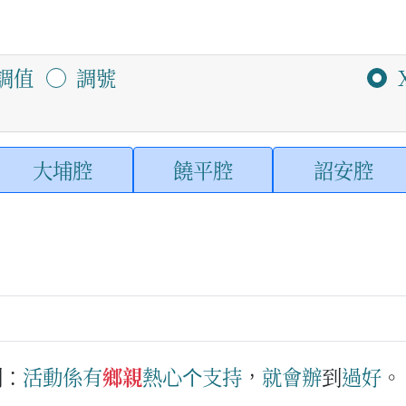
調值
調號
大埔腔
饒平腔
詔安腔
例：
活動
係
有
鄉親
熱心
个
支持
，
就
會
辦
到
過
好
）