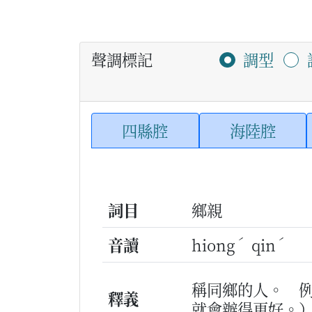
聲調標記
調型
四縣腔
海陸腔
詞目
鄉親
ˊ
ˊ
音讀
hiong
qin
稱同鄉的人。
釋義
就會辦得更好。