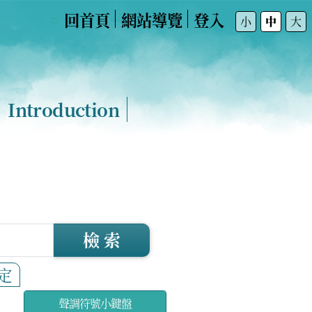
回首頁
網站導覽
登入
:::
小
中
大
Introduction
檢 索
定
聲調符號小鍵盤