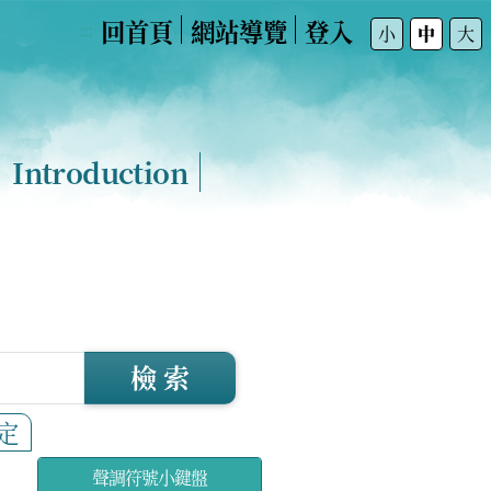
回首頁
網站導覽
登入
:::
小
中
大
Introduction
檢 索
定
聲調符號小鍵盤