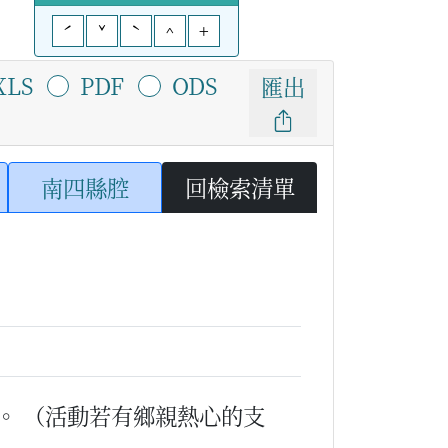
ˊ
ˇ
ˋ
^
+
XLS
PDF
ODS
匯出
南四縣腔
回檢索清單
。
（活動若有鄉親熱心的支