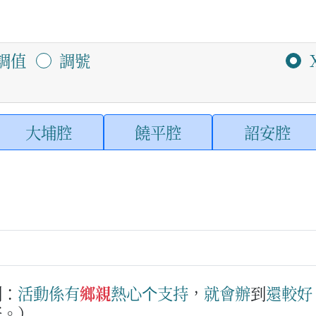
調值
調號
大埔腔
饒平腔
詔安腔
例：
活動
係
有
鄉親
熱心
个
支持
，
就
會
辦
到
還較
好
好。）