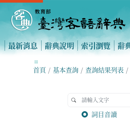
最新消息
辭典說明
索引瀏覽
辭
:::
首頁
基本查詢
查詢結果列表
詞目音讀