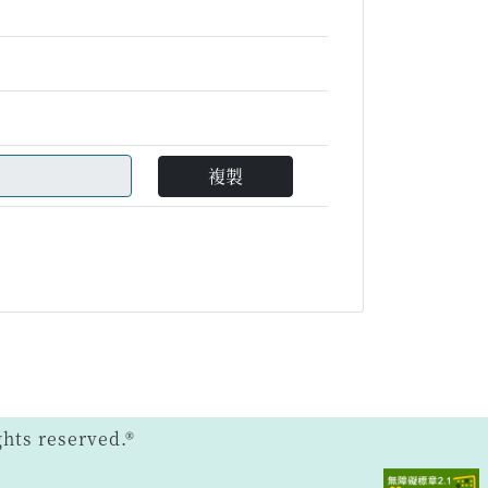
複製
ts reserved.®