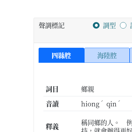
聲調標記
調型
四縣腔
海陸腔
詞目
鄉親
ˊ
ˊ
音讀
hiong
qin
稱同鄉的人。
釋義
持，就會辦得更