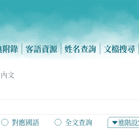
典附錄
客語資源
姓名查詢
文檔搜尋
內文
對應國語
全文查詢
進階設