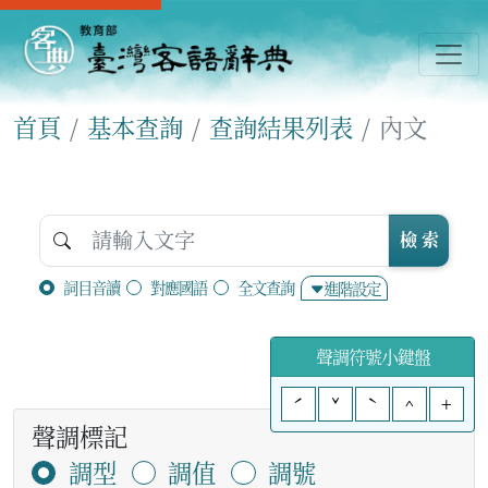
首頁
基本查詢
查詢結果列表
內文
檢 索
詞目音讀
對應國語
全文查詢
進階設定
聲調符號小鍵盤
ˊ
ˇ
ˋ
^
+
聲調標記
調型
調值
調號