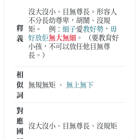
沒大沒小、目無尊長。形容人
不分長幼尊卑，胡鬧、沒規
釋
矩。
例：
細子
愛
教
好勢
，
毋
好
放
佢
無大無細
。
（要教育好
義
小孩，不可以放任他目無尊
長。）
相
似
無規無矩 、
無上無下
詞
對
應
沒大沒小、目無尊長、沒規矩
國