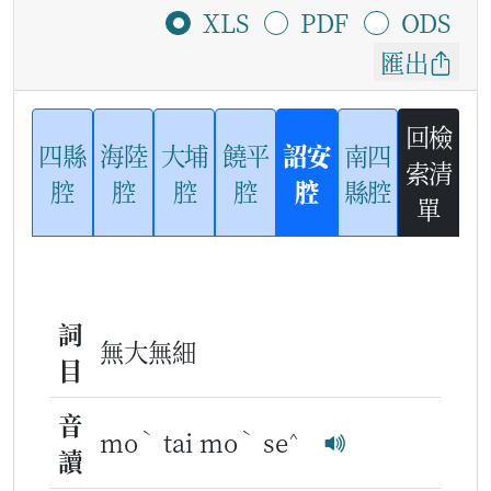
XLS
PDF
ODS
匯出
回檢
四縣
海陸
大埔
饒平
詔安
南四
索清
腔
腔
腔
腔
腔
縣腔
單
詞
無大無細
目
音
ˋ
ˋ
^
mo
tai mo
se
讀