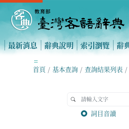
最新消息
辭典說明
索引瀏覽
辭
:::
首頁
基本查詢
查詢結果列表
詞目音讀