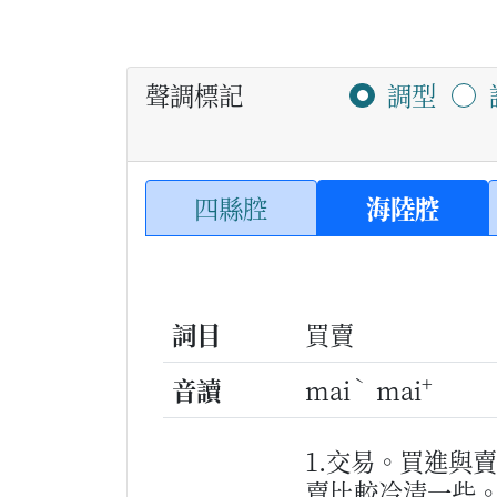
聲調標記
調型
四縣腔
海陸腔
詞目
買賣
ˋ
+
音讀
mai
mai
1.交易。買進與
賣比較冷清一些