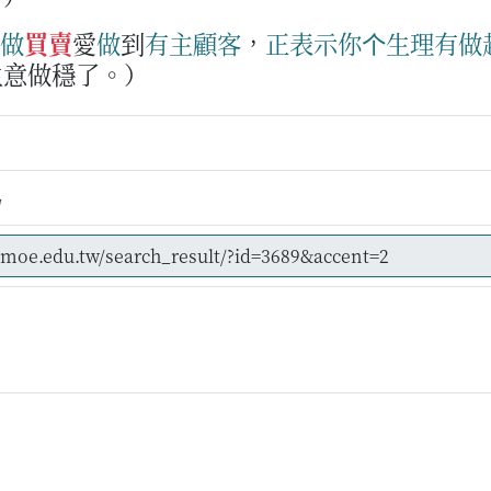
做
買賣
愛
做
到
有
主顧
客
，
正
表示
你个
生理
有
做
生意做穩了。）
易