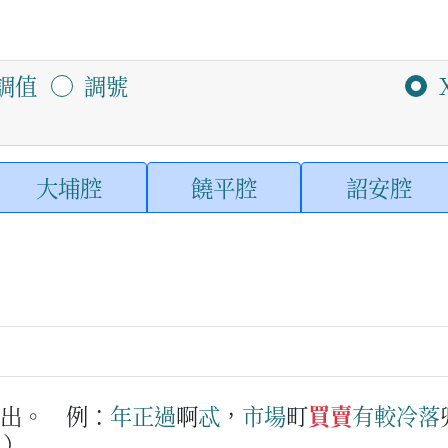
調值
調號
大埔腔
饒平腔
詔安腔
賣出。
例：
年
正
過
啊
忒
，
市場
町
買賣
有
較
冷落
。）