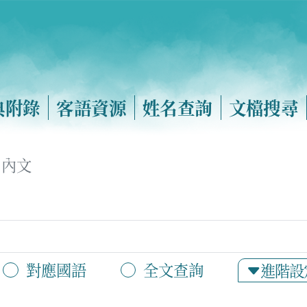
典附錄
客語資源
姓名查詢
文檔搜尋
內文
對應國語
全文查詢
進階設