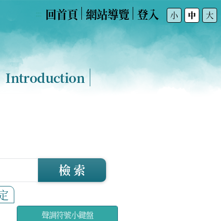
回首頁
網站導覽
登入
:::
小
中
大
Introduction
檢 索
定
聲調符號小鍵盤