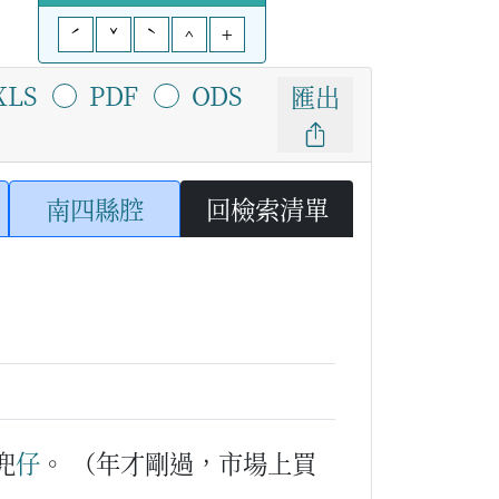
ˊ
ˇ
ˋ
^
+
XLS
PDF
ODS
匯出
南四縣腔
回檢索清單
兜
仔
。
（年才剛過，市場上買