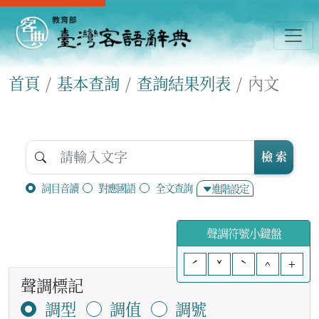
首頁
基本查詢
查詢結果列表
內文
檢 索
詞目音讀
對應國語
全文查詢
進階設定
聲調符號小鍵盤
ˊ
ˇ
ˋ
^
+
聲調標記
調型
調值
調號