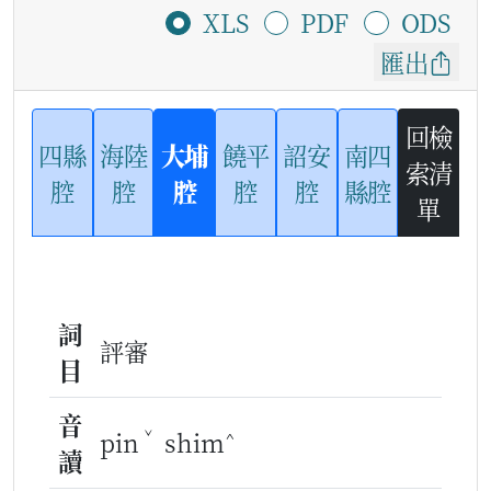
XLS
PDF
ODS
匯出
回檢
四縣
海陸
大埔
饒平
詔安
南四
索清
腔
腔
腔
腔
腔
縣腔
單
詞
評審
目
音
ˇ
^
pin
shim
讀