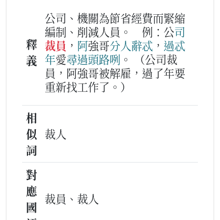
公司、機關為節省經費而緊縮
編制、削減人員。
例：公
司
釋
裁員
，
阿
強哥
分
人
辭
忒
，
過忒
年
愛
尋
過頭
路
咧
。
（公司裁
義
員，阿強哥被解雇，過了年要
重新找工作了。）
相
似
裁人
詞
對
應
裁員、裁人
國