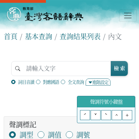
首頁
基本查詢
查詢結果列表
內文
檢 索
詞目音讀
對應國語
全文查詢
進階設定
聲調符號小鍵盤
ˊ
ˇ
ˋ
^
+
聲調標記
調型
調值
調號