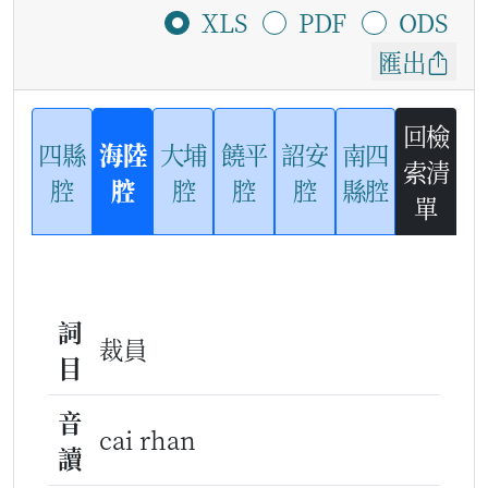
XLS
PDF
ODS
匯出
回檢
四縣
海陸
大埔
饒平
詔安
南四
索清
腔
腔
腔
腔
腔
縣腔
單
詞
裁員
目
音
cai rhan
讀