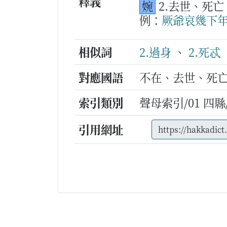
釋義
婉
2.去世、死
例：
厥
爺哀
幾下
相似詞
2.過身
、
2.死忒
對應國語
不在、去世、死
索引類別
聲母索引/01 四縣/
引用網址