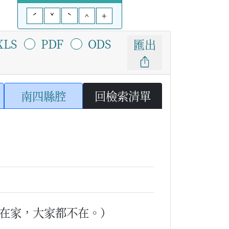
ˊ
ˇ
ˋ
^
+
XLS
PDF
ODS
匯出
南四縣腔
回檢索清單
在家，大家都不在。）