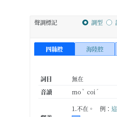
聲調標記
調型
四縣腔
海陸腔
詞目
無在
ˇ
ˊ
音讀
mo
coi
1.不在。
例：
這