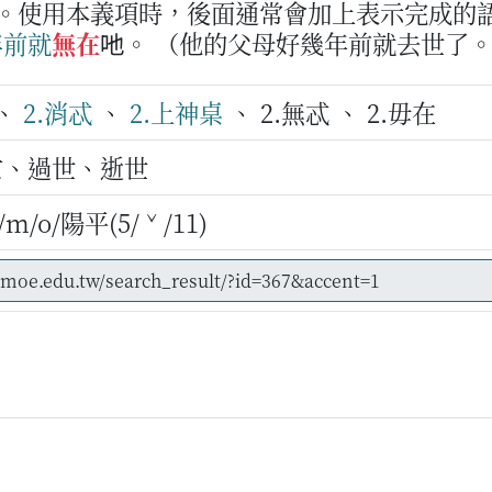
亡。使用本義項時，後面通常會加上表示完成的
年
前
就
無在
吔。
（他的父母好幾年前就去世了
、
2.消忒
、
2.上神桌
、 2.無忒 、 2.毋在
亡、過世、逝世
m/o/陽平(5/ˇ/11)