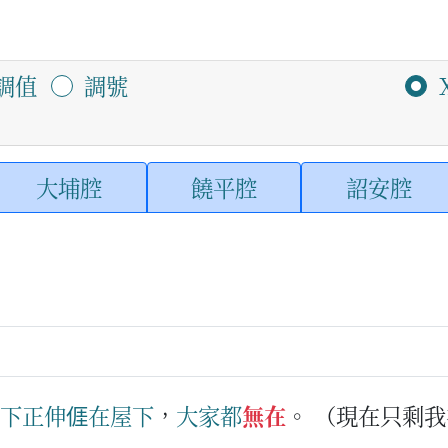
調值
調號
大埔腔
饒平腔
詔安腔
下
正
伸
𠊎
在
屋下
，
大家
都
無在
。
（現在只剩我