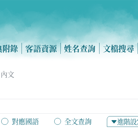
典附錄
客語資源
姓名查詢
文檔搜尋
內文
對應國語
全文查詢
進階設