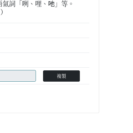
語氣詞「咧、哩、吔」等。
。）
複製