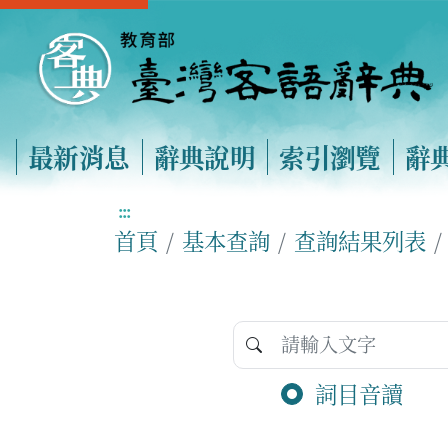
最新消息
辭典說明
索引瀏覽
辭
:::
首頁
基本查詢
查詢結果列表
詞目音讀