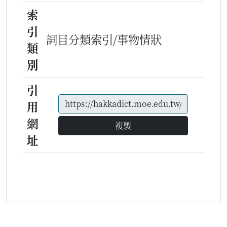
索
引
詞目分類索引/事物情狀
類
別
引
用
網
複製
址