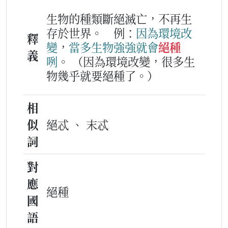
生物的種類斷絕滅亡，不再生
存於世界。
例：
因為
環境
改
釋
變
，
當多
生物
強強
就
會
絕種
義
咧
。
（因為環境改變，很多生
物幾乎就要絕種了。）
相
似
絕忒 、 末忒
詞
對
應
絕種
國
語