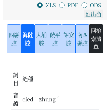
XLS
PDF
ODS
匯出
回檢
四縣
海陸
大埔
饒平
詔安
南四
索清
腔
腔
腔
腔
腔
縣腔
單
詞
絕種
目
音
ˋ
ˊ
cied
zhung
讀