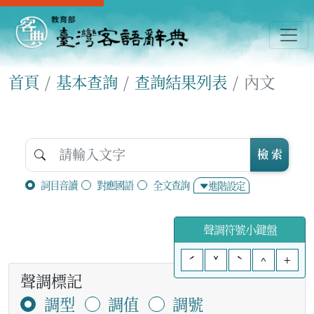
首頁
基本查詢
查詢結果列表
內文
檢 索
詞目音讀
對應國語
全文查詢
進階設定
聲調符號小鍵盤
ˊ
ˇ
ˋ
^
+
聲調標記
調型
調值
調號