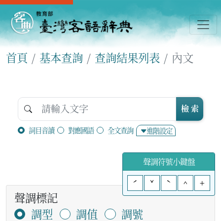
首頁
基本查詢
查詢結果列表
內文
檢 索
詞目音讀
對應國語
全文查詢
進階設定
聲調符號小鍵盤
ˊ
ˇ
ˋ
^
+
聲調標記
調型
調值
調號