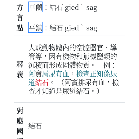
ˋ
方
卓蘭
：結石 gied
sag
言
ˋ
點
平鎮
：結石 gied
sag
人或動物體內的空腔器官、導
管等，因有機物和無機鹽類的
釋
沉積而形成固體物質。
例：
阿
寶
屙
尿
有
血
，
檢查
正知
係
尿
義
道
結石
。
（阿寶排尿有血，檢
查才知道是尿道結石。）
對
應
結石
國