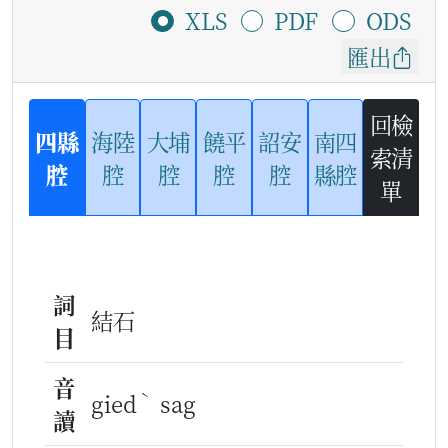
XLS
PDF
ODS
匯出
回檢
四縣
海陸
大埔
饒平
詔安
南四
索清
腔
腔
腔
腔
腔
縣腔
單
詞
結石
目
音
ˋ
gied
sag
讀