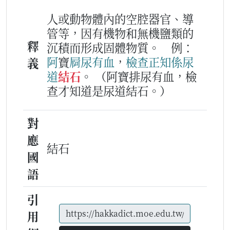
人或動物體內的空腔器官、導
管等，因有機物和無機鹽類的
釋
沉積而形成固體物質。
例：
阿
寶
屙
尿
有
血
，
檢查
正知
係
尿
義
道
結石
。
（阿寶排尿有血，檢
查才知道是尿道結石。）
對
應
結石
國
語
引
用