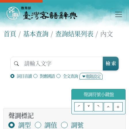
首頁
基本查詢
查詢結果列表
內文
檢 索
詞目音讀
對應國語
全文查詢
進階設定
聲調符號小鍵盤
ˊ
ˇ
ˋ
^
+
聲調標記
調型
調值
調號