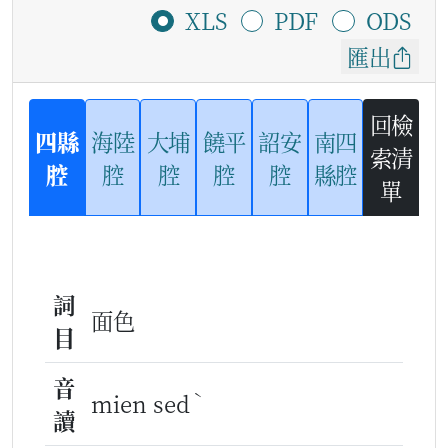
XLS
PDF
ODS
匯出
回檢
四縣
海陸
大埔
饒平
詔安
南四
索清
腔
腔
腔
腔
腔
縣腔
單
詞
面色
目
音
ˋ
mien sed
讀