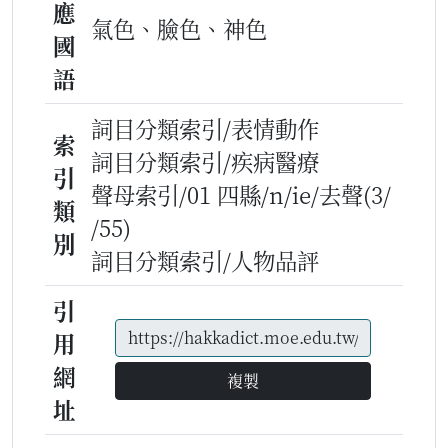
應
氣色、臉色、神色
國
語
詞目分類索引/表情動作
索
詞目分類索引/疾病醫療
引
聲母索引/01 四縣/n/ie/去聲(3/
類
/55)
別
詞目分類索引/人物品評
引
用
網
複製
址