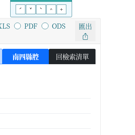
ˊ
ˇ
ˋ
^
+
XLS
PDF
ODS
匯出
南四縣腔
回檢索清單