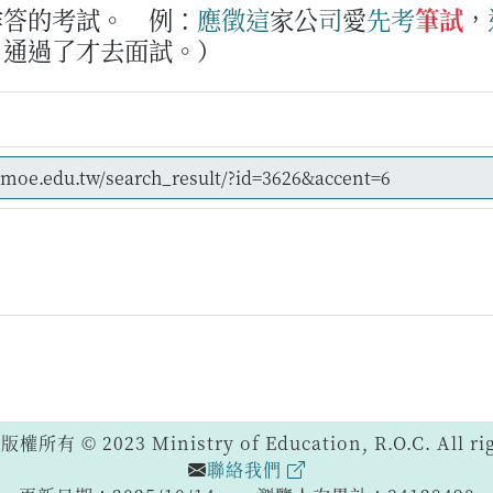
作答的考試。
例：
應
徵
這
家公
司
愛
先考
筆試
，
，通過了才去面試。）
 © 2023 Ministry of Education, R.O.C. All righ
聯絡我們