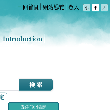
回首頁
網站導覽
登入
:::
小
中
大
Introduction
檢 索
定
聲調符號小鍵盤