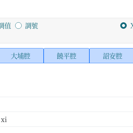
調值
調號
大埔腔
饒平腔
詔安腔
xi