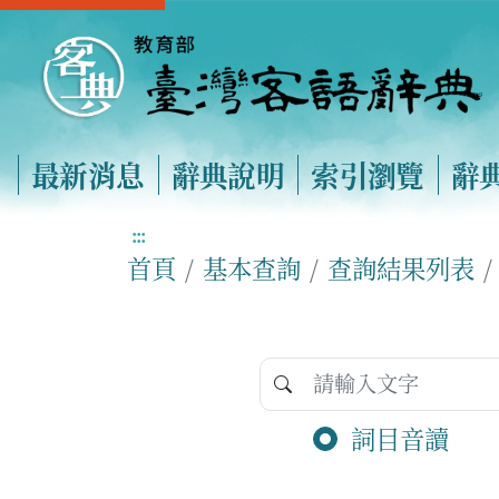
最新消息
辭典說明
索引瀏覽
辭
:::
首頁
基本查詢
查詢結果列表
詞目音讀