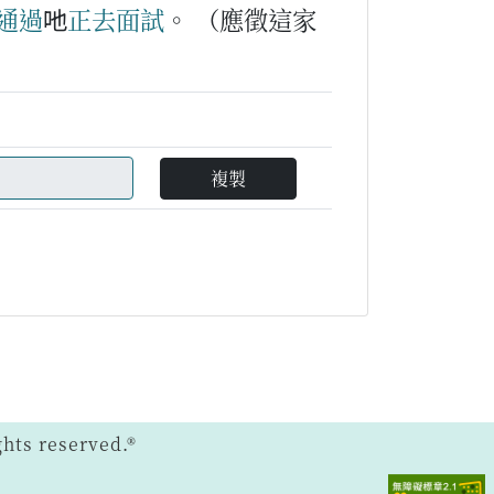
通過
吔
正
去
面試
。
（應徵這家
複製
ts reserved.®