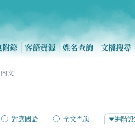
典附錄
客語資源
姓名查詢
文檔搜尋
內文
對應國語
全文查詢
進階設