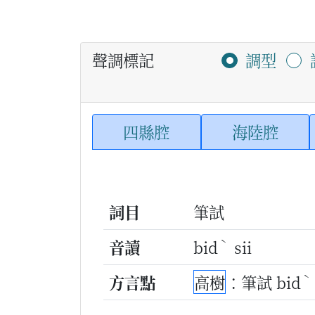
聲調標記
調型
四縣腔
海陸腔
詞目
筆試
ˋ
音讀
bid
sii
ˋ
方言點
高樹
：筆試 bid