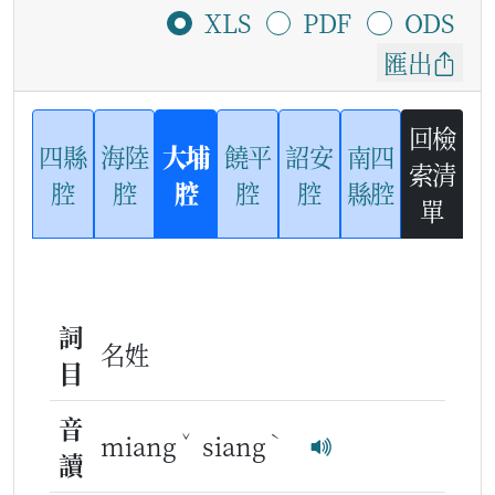
XLS
PDF
ODS
匯出
回檢
四縣
海陸
大埔
饒平
詔安
南四
索清
腔
腔
腔
腔
腔
縣腔
單
詞
名姓
目
音
ˇ
ˋ
miang
siang
讀