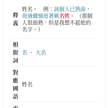
姓名。
例：
該個人
已
熟面
，
釋
毋過
𠊎
愐
毋著
厥
名姓
。
（那個
人很面熟，但是我想不起他的
義
名字。）
相
似
名
、
大名
詞
對
應
姓名
國
語