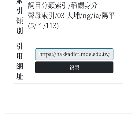
索
詞目分類索引/稱謂身分
引
聲母索引/03 大埔/ng/ia/陽平
類
(5/ˇ/113)
別
引
用
網
複製
址