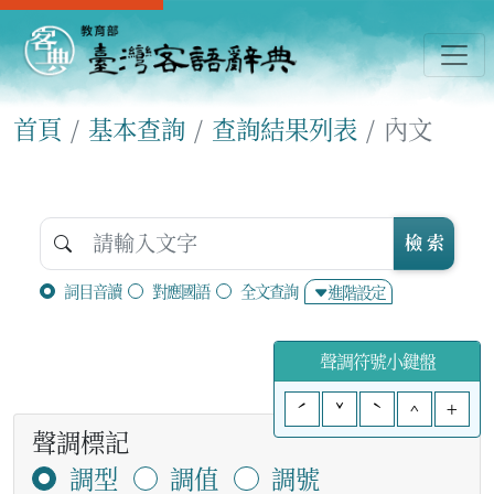
首頁
基本查詢
查詢結果列表
內文
檢 索
詞目音讀
對應國語
全文查詢
進階設定
聲調符號小鍵盤
ˊ
ˇ
ˋ
^
+
聲調標記
調型
調值
調號